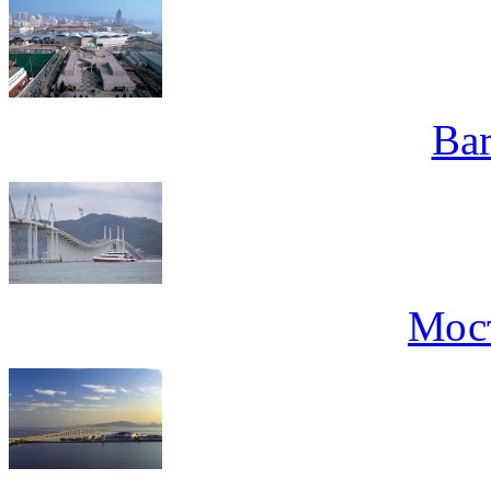
Bar
Мос