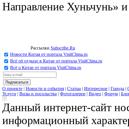
Направление Хуньчунь» и
Рассылки
Subscribe.Ru
Новости Китая от портала VisitChina.ru
Всё об отдыхе в Китае от портала VisitChina.ru
Всё о Китае от портала VisitChina.ru
О проекте
|
Новости и события
|
Статьи
|
Интересное
|
Города
|
Услуги
|
Визы и посольства
|
Фотогалереи
|
Видео
|
Форум
|
Бло
Данный интернет-сайт но
информационный характер