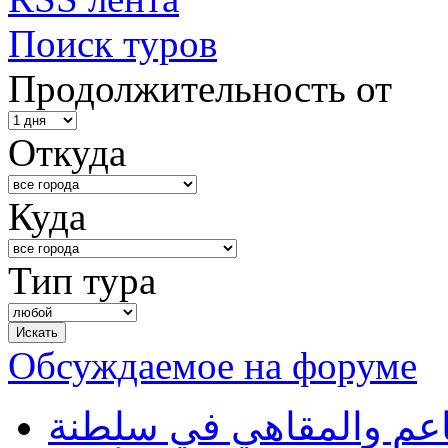
Поиск туров
Продолжительность от
Откуда
Куда
Тип тура
Обсуждаемое на форуме
طاعم والمقاهي في سلطنة