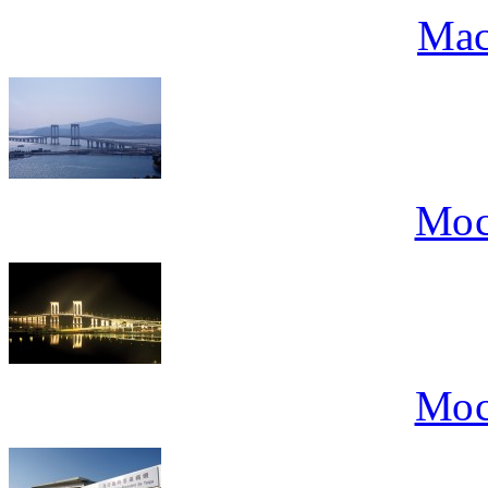
Mac
Мос
Мос