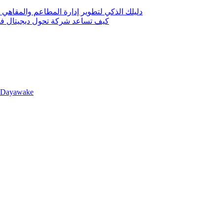
دليلك الذكي لتطوير إدارة المطاعم والمقاهي 
كيف تساعد شركة تحول ديجيتال في 
llDayawake