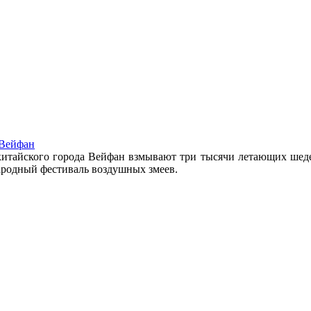
 Вейфан
 китайского города Вейфан взмывают три тысячи летающих шедев
народный фестиваль воздушных змеев.