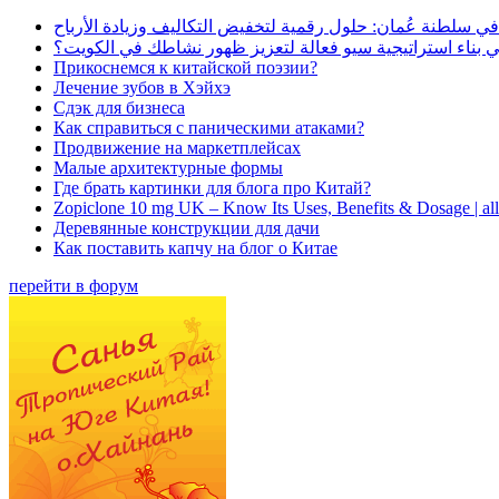
في سلطنة عُمان: حلول رقمية لتخفيض التكاليف وزيادة الأرباح
بناء استراتيجية سيو فعالة لتعزيز ظهور نشاطك في الكويت؟
Прикоснемся к китайской поэзии?
Лечение зубов в Хэйхэ
Сдэк для бизнеса
Как справиться с паническими атаками?
Продвижение на маркетплейсах
Малые архитектурные формы
Где брать картинки для блога про Китай?
Zopiclone 10 mg UK – Know Its Uses, Benefits & Dosage | a
Деревянные конструкции для дачи
Как поставить капчу на блог о Китае
перейти в форум