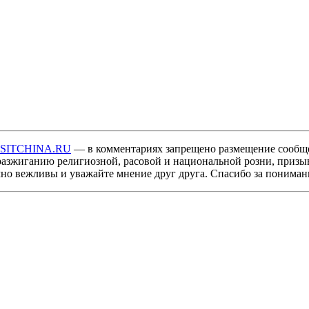
ISITCHINA.RU
— в комментариях запрещено размещение сообщ
разжиганию религиозной, расовой и национальной розни, призы
мно вежливы и уважайте мнение друг друга. Спасибо за пониман