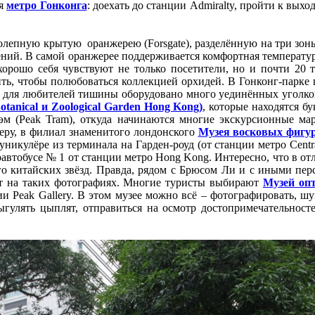
ся
метро Гонконга
: доехать до станции Admiralty, пройти к вых
колепную крытую оранжерею (Forsgate), разделённую на три зоны
ений. В самой оранжерее поддерживается комфортная температу
хорошо себя чувствуют не только посетители, но и почти 20 т
дить, чтобы полюбоваться коллекцией орхидей. В Гонконг-парке 
у а для любителей тишины оборудовано много уединённых уголк
tanical и Zoological Garden Hong Kong)
, которые находятся б
м (Peak Tram), откуда начинаются многие экскурсионные м
ру, в филиал знаменитого лондонского
Музея восковых фигу
уникулёре из терминала на Гарден-роуд (от станции метро Centra
оавтобусе № 1 от станции метро Hong Kong. Интересно, что в от
го китайских звёзд. Правда, рядом с Брюсом Ли и с иными пер
ет на таких фотографиях. Многие туристы выбирают
Музей опт
и Peak Gallery. В этом музее можно всё – фотографировать, шу
гулять цыплят, отправиться на осмотр достопримечательносте