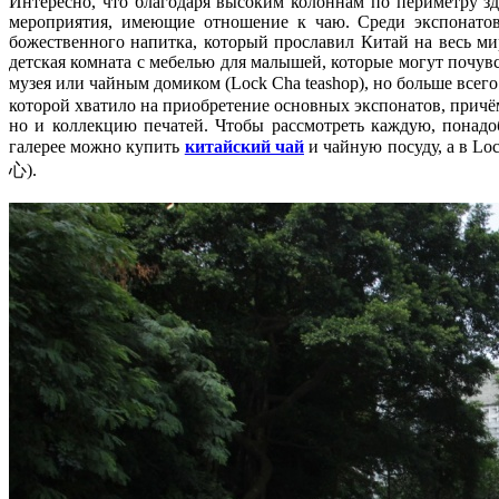
Интересно, что благодаря высоким колоннам по периметру зд
мероприятия, имеющие отношение к чаю. Среди экспонатов 
божественного напитка, который прославил Китай на весь ми
детская комната с мебелью для малышей, которые могут почув
музея или чайным домиком (Lock Cha teashop), но больше всег
которой хватило на приобретение основных экспонатов, причё
но и коллекцию печатей. Чтобы рассмотреть каждую, понадо
галерее можно купить
китайский чай
и чайную посуду, а в Lo
心).