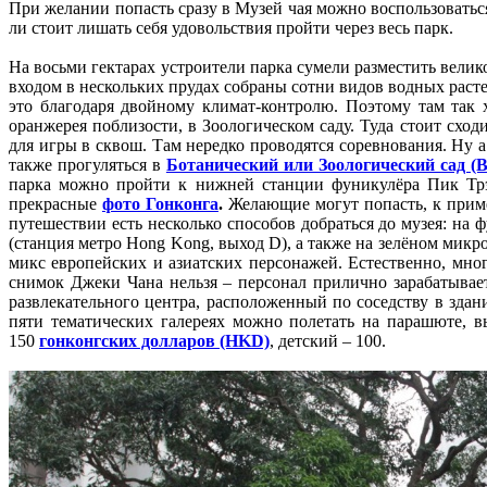
При желании попасть сразу в Музей чая можно воспользовать
ли стоит лишать себя удовольствия пройти через весь парк.
На восьми гектарах устроители парка сумели разместить вели
входом в нескольких прудах собраны сотни видов водных раст
это благодаря двойному климат-контролю. Поэтому там так 
оранжерея поблизости, в Зоологическом саду. Туда стоит схо
для игры в сквош. Там нередко проводятся соревнования. Н
также прогуляться в
Ботанический или Зоологический сад (Bo
парка можно пройти к нижней станции фуникулёра Пик Трэ
прекрасные
фото Гонконга
.
Желающие могут попасть, к приме
путешествии есть несколько способов добраться до музея: на ф
(станция метро Hong Kong, выход D), а также на зелёном микр
микс европейских и азиатских персонажей. Естественно, мно
снимок Джеки Чана нельзя – персонал прилично зарабатыва
развлекательного центра, расположенный по соседству в здани
пяти тематических галереях можно полетать на парашюте, вы
150
гонконгских долларов (HKD)
, детский – 100.