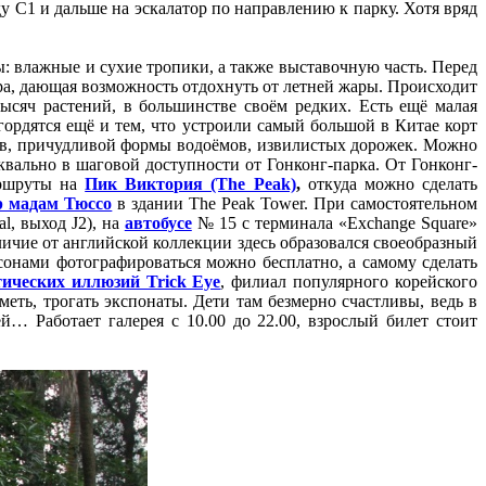
оду С1 и дальше на эскалатор по направлению к парку. Хотя вряд
: влажные и сухие тропики, а также выставочную часть. Перед
ра, дающая возможность отдохнуть от летней жары. Происходит
ысяч растений, в большинстве своём редких. Есть ещё малая
гордятся ещё и тем, что устроили самый большой в Китае корт
ов, причудливой формы водоёмов, извилистых дорожек. Можно
уквально в шаговой доступности от Гонконг-парка. От Гонконг-
аршруты на
Пик Виктория (The Peak)
,
откуда можно сделать
р мадам Тюссо
в здании The Peak Tower. При самостоятельном
l, выход J2), на
автобусе
№ 15 с терминала «Exchange Square»
личие от английской коллекции здесь образовался своеобразный
сонами фотографироваться можно бесплатно, а самому сделать
ических иллюзий Trick Eye
, филиал популярного корейского
меть, трогать экспонаты. Дети там безмерно счастливы, ведь в
й… Работает галерея с 10.00 до 22.00, взрослый билет стоит