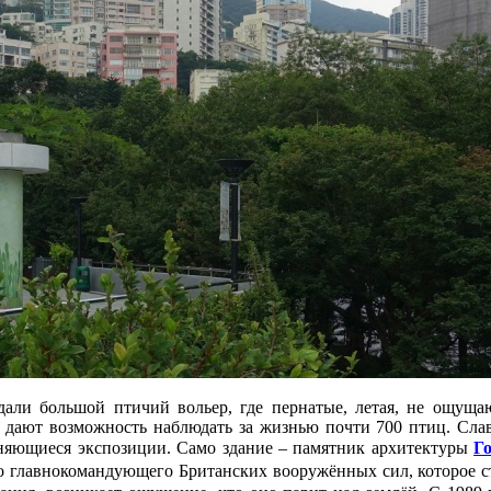
дали большой птичий вольер, где пернатые, летая, не ощущаю
е дают возможность наблюдать за жизнью почти 700 птиц. Сла
меняющиеся экспозиции. Само здание – памятник архитектуры
Г
о главнокомандующего Британских вооружённых сил, которое с