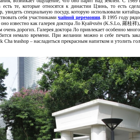
ания, возникает ощущение, что оно парит над землёй. С 1989 
есть те, которые относятся к династии Цзинь, то есть сдел
р, увидеть специальную посуду, которую использовали китайцы
ствовать себя участниками
чайной церемонии
. В 1995 году ряд
о оно известно как галерея доктора Ло Куайчхён (K.S.Lo, 羅桂祥)
м очень дорогих. Галерея доктора Ло привлекает особенно много
бится немало времени. При желании можно и себе печать зака
ck Cha teashop – насладиться прекрасным напитком и утолить 