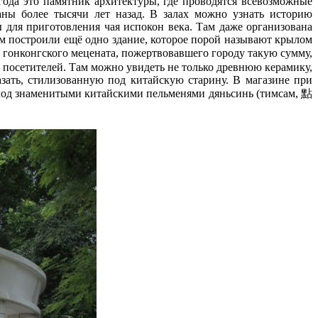
года это памятник архитектуры, где проводятся всевозможные
аны более тысячи лет назад. В залах можно узнать историю
 для приготовления чая испокон века. Там даже организована
ом построили ещё одно здание, которое порой называют крылом
, гонконгского мецената, пожертвовавшего городу такую сумму,
 посетителей. Там можно увидеть не только древнюю керамику,
зать, стилизованную под китайскую старину. В магазине при
голод знаменитыми китайскими пельменями дяньсинь (тимсам, 點