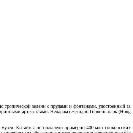
ис тропической зелени с прудами и фонтанами, удостоенный за
таринными артефактами. Недаром ежегодно Гонконг-парк (Hong
и музеи. Китайцы не пожалели примерно 400 млн гонконгских
м удивительным образом возникает ощущение современного рая