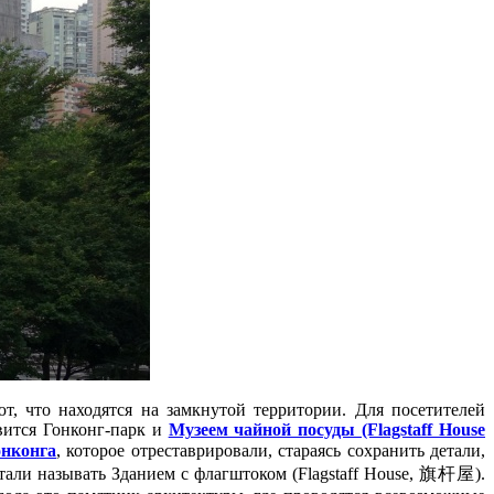
т, что находятся на замкнутой территории. Для посетителей
вится Гонконг-парк и
Музеем чайной посуды (Flagstaff House
онконга
, которое отреставрировали, стараясь сохранить детали,
тали называть Зданием с флагштоком (Flagstaff House, 旗杆屋).