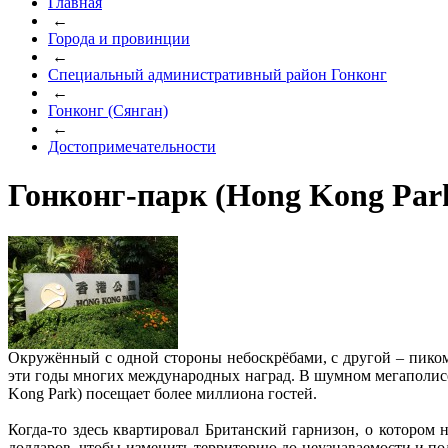
Главная
←
Города и провинции
←
Специальный административный район Гонконг
←
Гонконг (Сянган)
←
Достопримечательности
Гонконг-парк (Hong Kong Par
Окружённый с одной стороны небоскрёбами, с другой – пиком 
эти годы многих международных наград. В шумном мегаполисе
Kong Park) посещает более миллиона гостей.
Когда-то здесь квартировал Британский гарнизон, о которо
долларов, чтобы изменить территорию до неузнаваемости и п