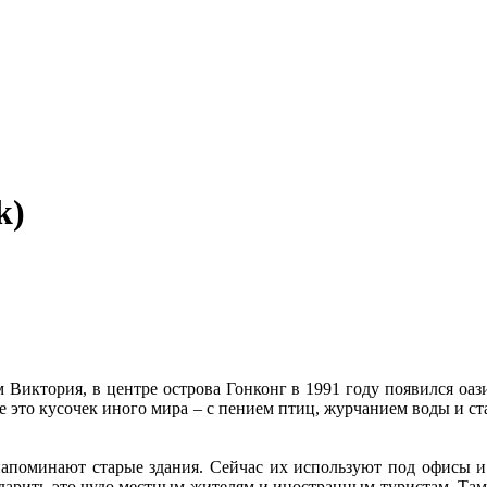
k)
Виктория, в центре острова Гонконг в 1991 году появился оаз
 это кусочек иного мира – с пением птиц, журчанием воды и с
м напоминают старые здания. Сейчас их используют под офисы 
одарить это чудо местным жителям и иностранным туристам. Та