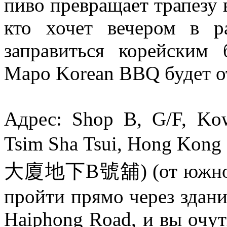
пиво превращает трапезу 
кто хочет вечером в р
заправиться корейским
Mapo Korean BBQ будет 
Адрес: Shop B, G/F, Kow
Tsim Sha Tsui, Hon
大廈地下B號舖) (от южного 
пройти прямо через здан
Haiphong Road, и вы очут