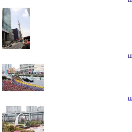
Ш
Ш
Ш