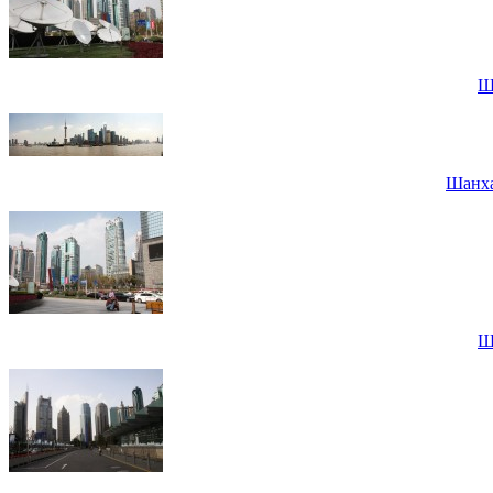
Ш
Шанха
Ш