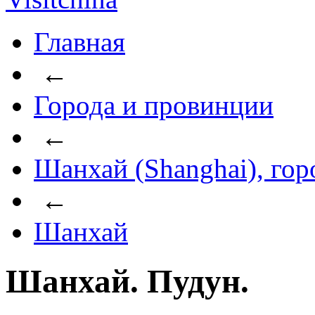
Главная
←
Города и провинции
←
Шанхай (Shanghai), го
←
Шанхай
Шанхай. Пудун.