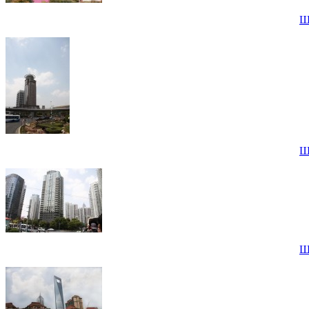
Ш
Ш
Ш