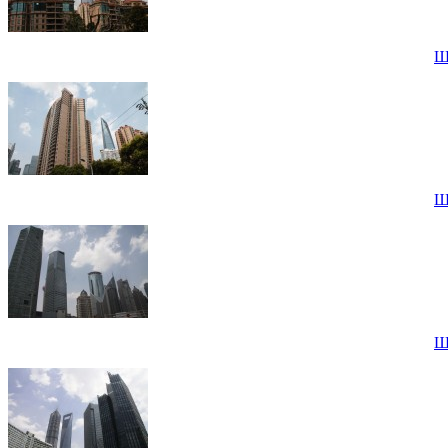
Ш
Ш
Ш