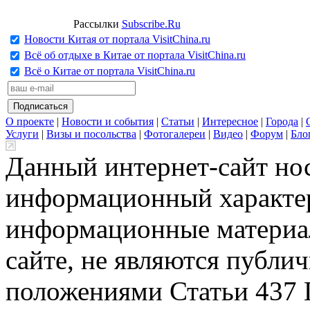
Рассылки
Subscribe.Ru
Новости Китая от портала VisitChina.ru
Всё об отдыхе в Китае от портала VisitChina.ru
Всё о Китае от портала VisitChina.ru
О проекте
|
Новости и события
|
Статьи
|
Интересное
|
Города
|
Услуги
|
Визы и посольства
|
Фотогалереи
|
Видео
|
Форум
|
Бло
Данный интернет-сайт но
информационный характер
информационные материа
сайте, не являются публи
положениями Статьи 437 