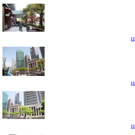
Ш
Ш
Ш