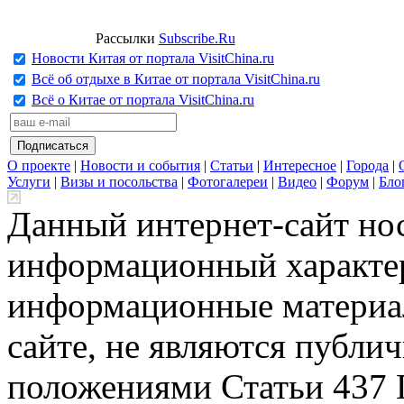
Рассылки
Subscribe.Ru
Новости Китая от портала VisitChina.ru
Всё об отдыхе в Китае от портала VisitChina.ru
Всё о Китае от портала VisitChina.ru
О проекте
|
Новости и события
|
Статьи
|
Интересное
|
Города
|
Услуги
|
Визы и посольства
|
Фотогалереи
|
Видео
|
Форум
|
Бло
Данный интернет-сайт но
информационный характер
информационные материа
сайте, не являются публи
положениями Статьи 437 