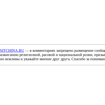
ISITCHINA.RU
— в комментариях запрещено размещение сообщ
разжиганию религиозной, расовой и национальной розни, призы
мно вежливы и уважайте мнение друг друга. Спасибо за пониман