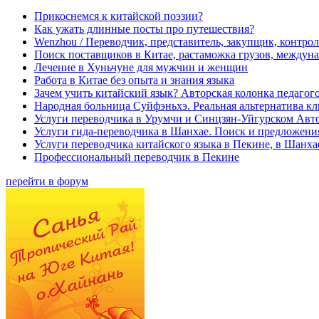
Прикоснемся к китайской поэзии?
Как ужать длинные посты про путешествия?
Wenzhou / Переводчик, представитель, закупщик, контроле
Поиск поставщиков в Китае, растаможка грузов, междуна
Лечение в Хуньчуне для мужчин и женщин
Работа в Китае без опыта и знания языка
Зачем учить китайский язык? Авторская колонка педагого
Народная больница Суйфэньхэ. Реальная альтернатива к
Услуги переводчика в Урумчи и Синцзян-Уйгурском Авт
Услуги гида-переводчика в Шанхае. Поиск и предложени
Услуги переводчика китайского языка в Пекине, в Шанха
Профессиональный переводчик в Пекине
перейти в форум