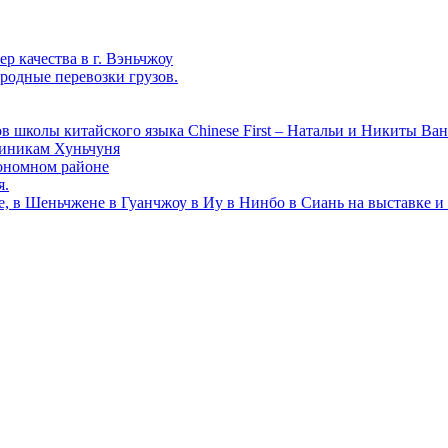
р качества в г. Вэньчжоу
родные перевозки грузов.
в школы китайского языка Chinese First – Натальи и Никиты Ван
линикам Хуньчуня
ономном районе
я.
е, в Шеньчжене в Гуанчжоу в Иу в Нинбо в Сиань на выставке и 