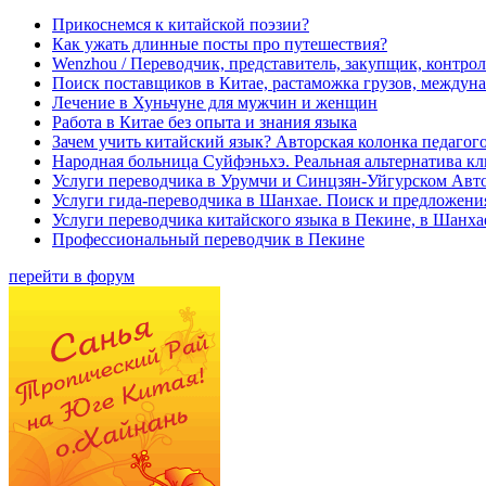
Прикоснемся к китайской поэзии?
Как ужать длинные посты про путешествия?
Wenzhou / Переводчик, представитель, закупщик, контроле
Поиск поставщиков в Китае, растаможка грузов, междуна
Лечение в Хуньчуне для мужчин и женщин
Работа в Китае без опыта и знания языка
Зачем учить китайский язык? Авторская колонка педагого
Народная больница Суйфэньхэ. Реальная альтернатива к
Услуги переводчика в Урумчи и Синцзян-Уйгурском Авт
Услуги гида-переводчика в Шанхае. Поиск и предложени
Услуги переводчика китайского языка в Пекине, в Шанха
Профессиональный переводчик в Пекине
перейти в форум