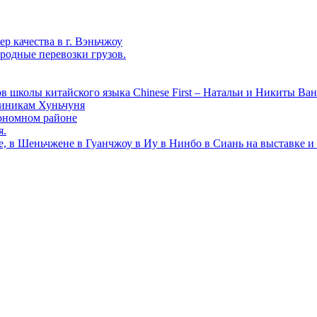
р качества в г. Вэньчжоу
родные перевозки грузов.
в школы китайского языка Chinese First – Натальи и Никиты Ван
линикам Хуньчуня
ономном районе
я.
е, в Шеньчжене в Гуанчжоу в Иу в Нинбо в Сиань на выставке и 