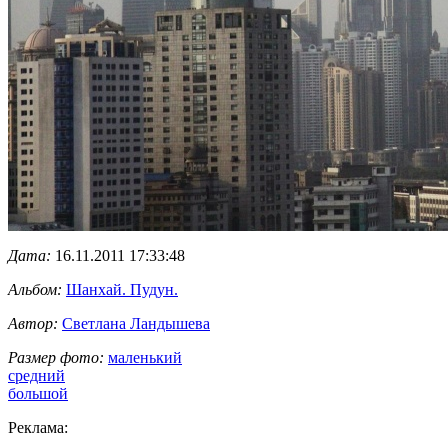
Дата:
16.11.2011 17:33:48
Альбом:
Шанхай. Пудун.
Автор:
Светлана Ландышева
Размер фото:
маленький
средний
большой
Реклама: