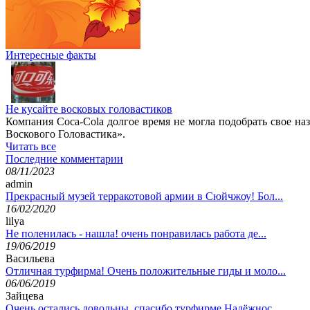
Интересные факты
Не кусайте восковых головастиков
Компания Coca-Cola долгое время не могла подобрать свое наз
Воскового Головастика».
Читать все
Последние комментарии
08/11/2023
admin
Прекрасный музей терракотовой армии в Сюйчжоу! Бол...
16/02/2020
lilya
Не поленилась - нашла! очень понравилась работа де...
19/06/2019
Васильева
Отличная турфирма! Очень положительные гиды и моло...
06/06/2019
Зайцева
Очень остались довольны, спасибо турфирме Надёжнос...