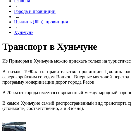
Главная
←
Города и провинции
←
Цзилинь (Jílín), провинция
←
Хуньчунь
Транспорт в Хуньчуне
Из Приморья в Хуньчунь можно приехать только на туристическ
В начале 1990-х гг. правительство провинции Цзилинь од
северокорейским городом Вончон. Впервые мостовой переход 
программу модернизации дорог города Расон.
В 70 км от города имеется современный международный аэроп
В самом Хуньчуне самый распространенный вид транспорта сре
(стоимость, соответственно, 2 и 3 юаня).