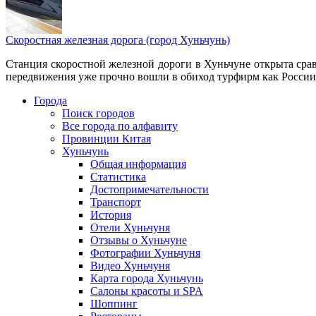
Скоростная железная дорога (город Хуньчунь)
Станция скоростной железной дороги в Хуньчуне открыта срав
передвижения уже прочно вошли в обиход турфирм как России,
Города
Поиск городов
Все города по алфавиту
Провинции Китая
Хуньчунь
Общая информация
Статистика
Достопримечательности
Транспорт
История
Отели Хуньчуня
Отзывы о Хуньчуне
Фотографии Хуньчуня
Видео Хуньчуня
Карта города Хуньчунь
Салоны красоты и SPA
Шоппинг