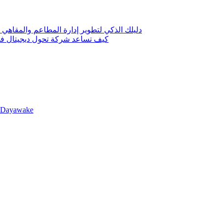
دليلك الذكي لتطوير إدارة المطاعم والمقاهي 
كيف تساعد شركة تحول ديجيتال في 
llDayawake