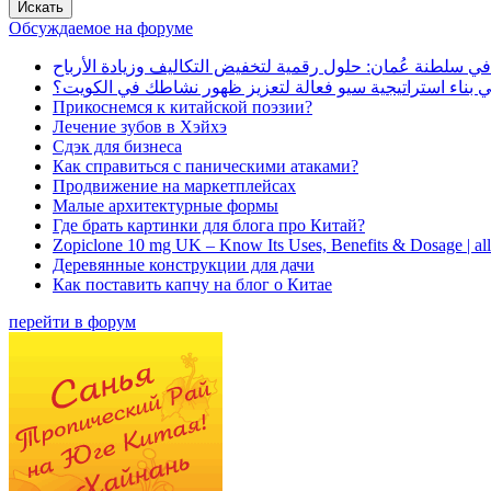
Обсуждаемое на форуме
في سلطنة عُمان: حلول رقمية لتخفيض التكاليف وزيادة الأرباح
بناء استراتيجية سيو فعالة لتعزيز ظهور نشاطك في الكويت؟
Прикоснемся к китайской поэзии?
Лечение зубов в Хэйхэ
Сдэк для бизнеса
Как справиться с паническими атаками?
Продвижение на маркетплейсах
Малые архитектурные формы
Где брать картинки для блога про Китай?
Zopiclone 10 mg UK – Know Its Uses, Benefits & Dosage | a
Деревянные конструкции для дачи
Как поставить капчу на блог о Китае
перейти в форум