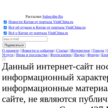
Рассылки
Subscribe.Ru
Новости Китая от портала VisitChina.ru
Всё об отдыхе в Китае от портала VisitChina.ru
Всё о Китае от портала VisitChina.ru
О проекте
|
Новости и события
|
Статьи
|
Интересное
|
Города
|
Услуги
|
Визы и посольства
|
Фотогалереи
|
Видео
|
Форум
|
Бло
Данный интернет-сайт но
информационный характер
информационные материа
сайте, не являются публи