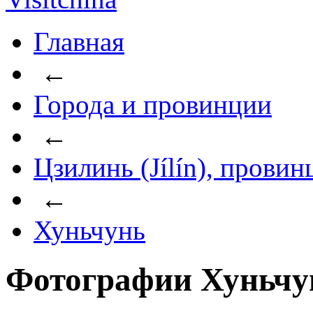
Главная
←
Города и провинции
←
Цзилинь (Jílín), провин
←
Хуньчунь
Фотографии Хуньчу