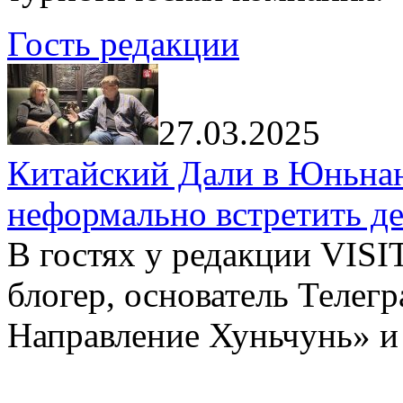
Гость редакции
27.03.2025
Китайский Дали в Юньнань
неформально встретить д
В гостях у редакции VIS
блогер, основатель Телег
Направление Хуньчунь» и