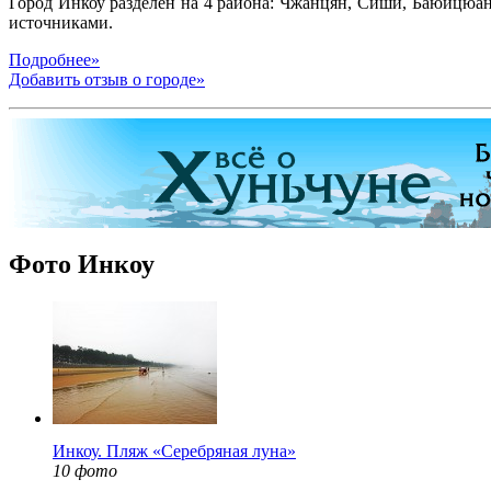
Город Инкоу разделён на 4 района: Чжанцян, Сиши, Баюйцюа
источниками.
Подробнее»
Добавить отзыв о городе»
Фото Инкоу
Инкоу. Пляж «Серебряная луна»
10 фото