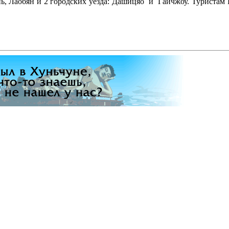
нь, Лаобян и 2 городских уезда: Дашицяо и Гайчжоу. Туриста