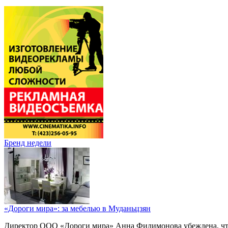
Бренд недели
«Дороги мира»: за мебелью в Муданьцзян
Директор ООО «Дороги мира» Анна Филимонова убеждена, что г