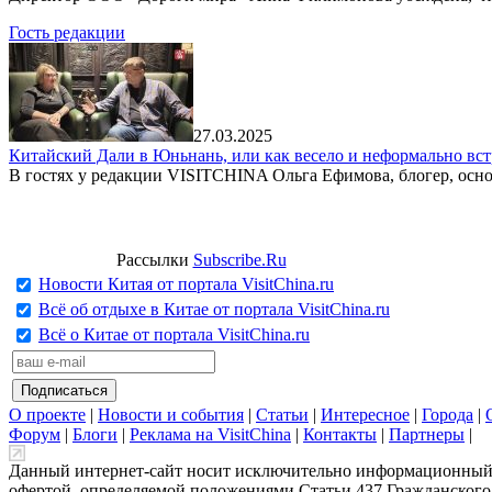
Гость редакции
27.03.2025
Китайский Дали в Юньнань, или как весело и неформально вст
В гостях у редакции VISITCHINA Ольга Ефимова, блогер, осно
Рассылки
Subscribe.Ru
Новости Китая от портала VisitChina.ru
Всё об отдыхе в Китае от портала VisitChina.ru
Всё о Китае от портала VisitChina.ru
О проекте
|
Новости и события
|
Статьи
|
Интересное
|
Города
|
Форум
|
Блоги
|
Реклама на VisitChina
|
Контакты
|
Партнеры
|
Данный интернет-сайт носит исключительно информационный х
офертой, определяемой положениями Статьи 437 Гражданского