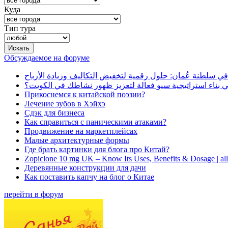
Куда
Тип тура
Обсуждаемое на форуме
في سلطنة عُمان: حلول رقمية لتخفيض التكاليف وزيادة الأرباح
بناء استراتيجية سيو فعالة لتعزيز ظهور نشاطك في الكويت؟
Прикоснемся к китайской поэзии?
Лечение зубов в Хэйхэ
Сдэк для бизнеса
Как справиться с паническими атаками?
Продвижение на маркетплейсах
Малые архитектурные формы
Где брать картинки для блога про Китай?
Zopiclone 10 mg UK – Know Its Uses, Benefits & Dosage | a
Деревянные конструкции для дачи
Как поставить капчу на блог о Китае
перейти в форум