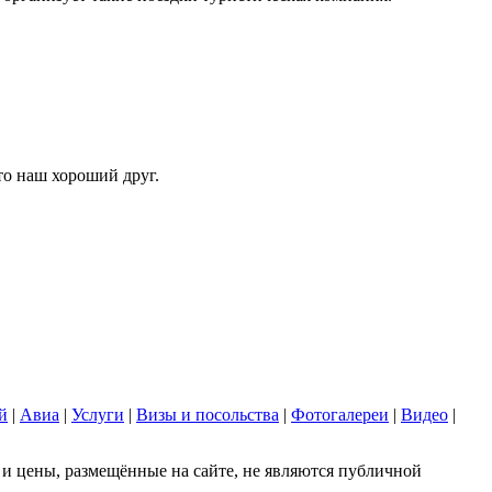
то наш хороший друг.
й
|
Авиа
|
Услуги
|
Визы и посольства
|
Фотогалереи
|
Видео
|
 цены, размещённые на сайте, не являются публичной