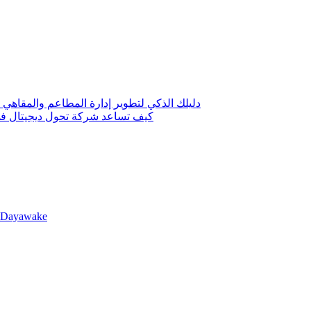
دليلك الذكي لتطوير إدارة المطاعم والمقاهي 
كيف تساعد شركة تحول ديجيتال في 
llDayawake