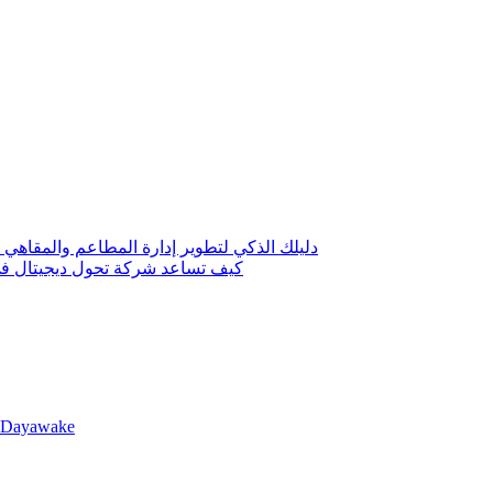
دليلك الذكي لتطوير إدارة المطاعم والمقاهي 
كيف تساعد شركة تحول ديجيتال في 
llDayawake