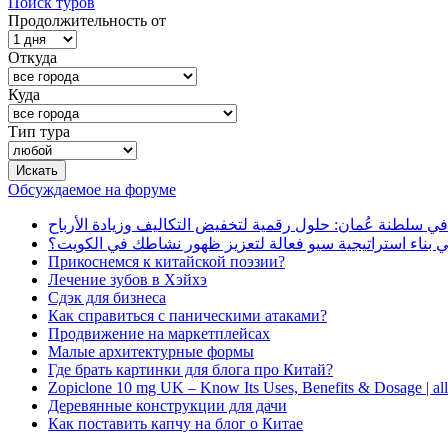
Поиск туров
Продолжительность от
Откуда
Куда
Тип тура
Обсуждаемое на форуме
في سلطنة عُمان: حلول رقمية لتخفيض التكاليف وزيادة الأرباح
بناء استراتيجية سيو فعالة لتعزيز ظهور نشاطك في الكويت؟
Прикоснемся к китайской поэзии?
Лечение зубов в Хэйхэ
Сдэк для бизнеса
Как справиться с паническими атаками?
Продвижение на маркетплейсах
Малые архитектурные формы
Где брать картинки для блога про Китай?
Zopiclone 10 mg UK – Know Its Uses, Benefits & Dosage | a
Деревянные конструкции для дачи
Как поставить капчу на блог о Китае