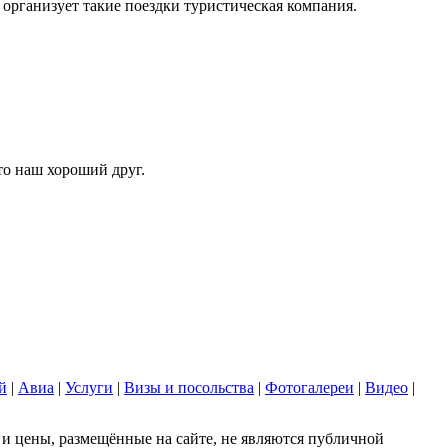
организует такие поездки туристическая компания.
то наш хороший друг.
й
|
Авиа
|
Услуги
|
Визы и посольства
|
Фотогалереи
|
Видео
|
 цены, размещённые на сайте, не являются публичной