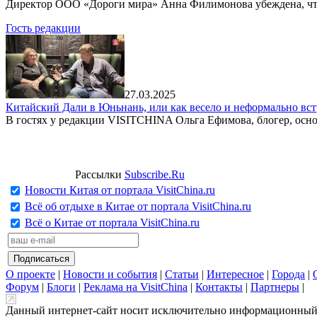
Директор ООО «Дороги мира» Анна Филимонова убеждена, что г
Гость редакции
27.03.2025
Китайский Дали в Юньнань, или как весело и неформально вст
В гостях у редакции VISITCHINA Ольга Ефимова, блогер, осно
Рассылки
Subscribe.Ru
Новости Китая от портала VisitChina.ru
Всё об отдыхе в Китае от портала VisitChina.ru
Всё о Китае от портала VisitChina.ru
О проекте
|
Новости и события
|
Статьи
|
Интересное
|
Города
|
Форум
|
Блоги
|
Реклама на VisitChina
|
Контакты
|
Партнеры
|
Данный интернет-сайт носит исключительно информационный х