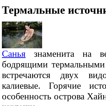
Термальные источн
Санья
знаменита на в
бодрящими термальными 
встречаются двух вид
калиевые. Горячие ист
особенность острова Хайн