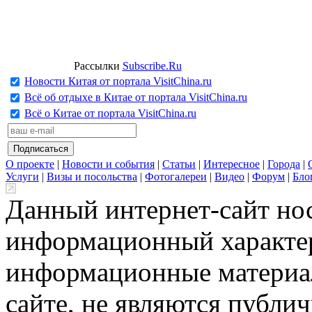
Рассылки
Subscribe.Ru
Новости Китая от портала VisitChina.ru
Всё об отдыхе в Китае от портала VisitChina.ru
Всё о Китае от портала VisitChina.ru
О проекте
|
Новости и события
|
Статьи
|
Интересное
|
Города
|
Услуги
|
Визы и посольства
|
Фотогалереи
|
Видео
|
Форум
|
Бло
Данный интернет-сайт но
информационный характер
информационные материа
сайте, не являются публи