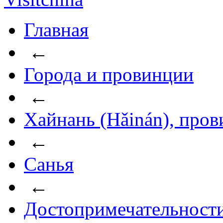
Главная
←
Города и провинции
←
Хайнань (Hǎinán), про
←
Санья
←
Достопримечательност