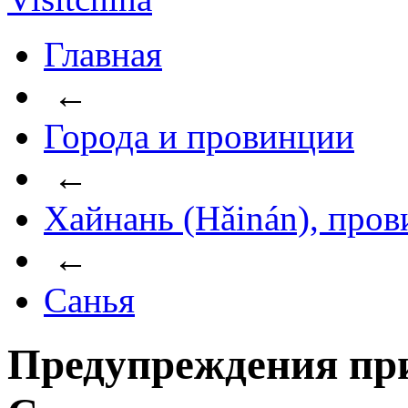
Главная
←
Города и провинции
←
Хайнань (Hǎinán), про
←
Санья
Предупреждения пр