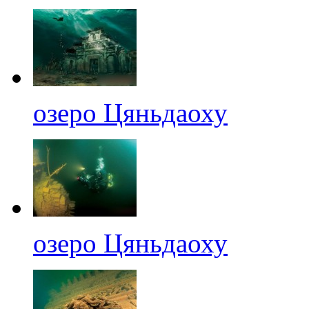
озеро Цяньдаоху
озеро Цяньдаоху