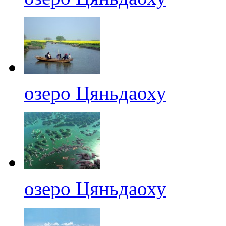
озеро Цяньдаоху
озеро Цяньдаоху