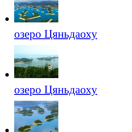
озеро Цяньдаоху
озеро Цяньдаоху