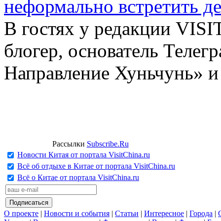
неформально встретить д
В гостях у редакции VIS
блогер, основатель Телег
Направление Хуньчунь» и
Рассылки
Subscribe.Ru
Новости Китая от портала VisitChina.ru
Всё об отдыхе в Китае от портала VisitChina.ru
Всё о Китае от портала VisitChina.ru
О проекте
|
Новости и события
|
Статьи
|
Интересное
|
Города
|