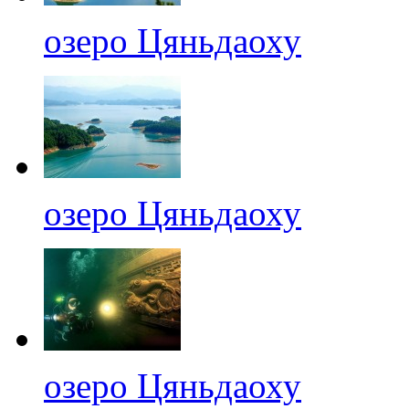
озеро Цяньдаоху
озеро Цяньдаоху
озеро Цяньдаоху