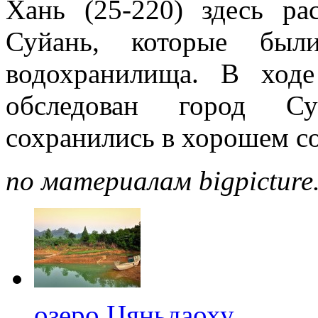
Хань (25-220) здесь ра
Суйань, которые был
водохранилища. В ход
обследован город Су
сохранились в хорошем с
по материалам bigpicture
озеро Цяньдаоху