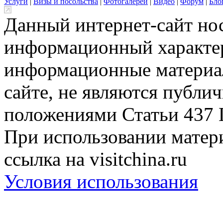
Услуги
|
Визы и посольства
|
Фотогалереи
|
Видео
|
Форум
|
Бло
Данный интернет-сайт но
информационный характер
информационные материа
сайте, не являются публи
положениями Статьи 437 
При использовании матери
ссылка на visitchina.ru
Условия использования