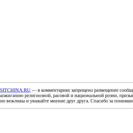
ISITCHINA.RU
— в комментариях запрещено размещение сообщ
разжиганию религиозной, расовой и национальной розни, призы
мно вежливы и уважайте мнение друг друга. Спасибо за пониман