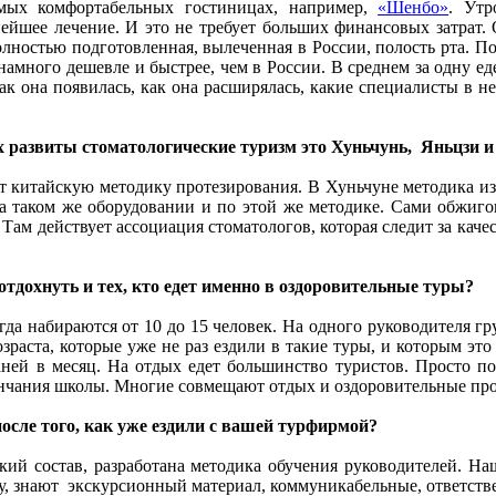
мых комфортабельных гостиницах, например,
«Шенбо»
. Утр
нейшее лечение. И это не требует больших финансовых затрат
олностью подготовленная, вылеченная в России, полость рта. По
намного дешевле и быстрее, чем в России. В среднем за одну е
ак она появилась, как она расширялась, какие специалисты в н
х развиты стоматологические туризм это Хуньчунь, Яньцзи и
ют китайскую методику протезирования. В Хуньчуне методика и
 на таком же оборудовании и по этой же методике. Сами обжи
Там действует ассоциация стоматологов, которая следит за кач
отдохнуть и тех, кто едет именно в оздоровительные туры?
гда набираются от 10 до 15 человек. На одного руководителя гр
зраста, которые уже не раз ездили в такие туры, и которым это
ей в месяц. На отдых едет большинство туристов. Просто по
ончания школы. Многие совмещают отдых и оздоровительные пр
осле того, как уже ездили с вашей турфирмой?
ий состав, разработана методика обучения руководителей. На
, знают экскурсионный материал, коммуникабельные, ответств