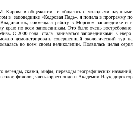
 С.М. Кирова в общежитии и общалась с молодыми научными
гом в заповеднике «Кедровая Падь», я попала в программу по
 Владивосток, совмещала работу в Морском заповеднике и в
 краю по всем заповедникам. Это было очень востребовано.
 Мизь. С 2000 года стала заниматься заповедниками Северо-
 можно демонстрировать совершенный экологический тур на
ывалась во всем своем великолепии. Появилась целая серия
то легенды, сказки, мифы, переводы географических названий,
еолог, филолог, член-корреспондент Академии Наук, директор