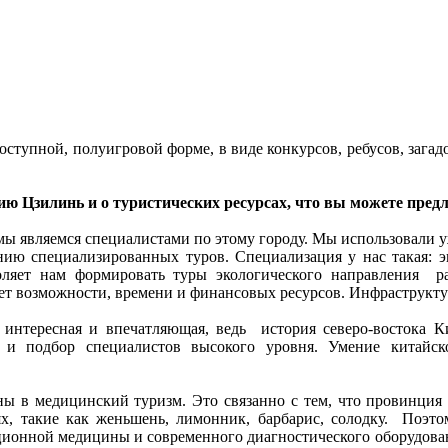
тупной, полуигровой форме, в виде конкурсов, ребусов, загад
ю Цзилинь и о туристических ресурсах, что вы можете предл
 мы являемся специалистами по этому городу. Мы использовали у
нию специализированных туров. Специализация у нас такая: э
ляет нам формировать туры экологического направления раз
ает возможности, времени и финансовых ресурсов. Инфраструктур
 интересная и впечатляющая, ведь история северо-востока 
и и подбор специалистов высокого уровня. Умение китайск
ы в медицинский туризм. Это связанно с тем, что провинция Ц
ях, такие как женьшень, лимонник, барбарис, солодку. Поэ
ионной медицины и современного диагностического оборудовани