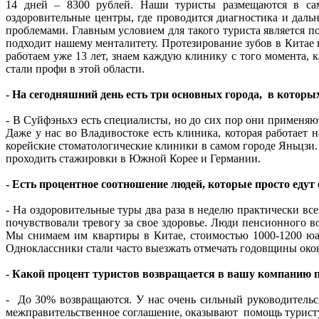
14 дней – 8300 рублей. Наши туристы размещаются в са
оздоровительные центры, где проводится диагностика и даль
проблемами. Главным условием для такого туриста является п
подходит нашему менталитету. Протезирование зубов в Китае 
работаем уже 13 лет, знаем каждую клинику с того момента, к
стали профи в этой области.
- На сегодняшний день есть три основных города, в которы
- В Суйфэньхэ есть специалисты, но до сих пор они применя
Даже у нас во Владивостоке есть клиника, которая работает
корейские стоматологические клиники в самом городе Яньцзи. 
проходить стажировки в Южной Корее и Германии.
- Есть процентное соотношение людей, которые просто едут 
- На оздоровительные туры два раза в неделю практически все
почувствовали тревогу за свое здоровье. Люди пенсионного во
Мы снимаем им квартиры в Китае, стоимостью 1000-1200 юан
Одноклассники стали часто выезжать отмечать годовщины ок
- Какой процент туристов возвращается в вашу компанию п
- До 30% возвращаются. У нас очень сильный руководительск
межправительственное соглашение, оказывают помощь туристу