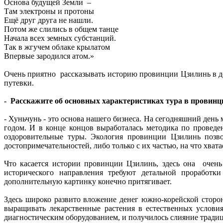
Основа будущей Земли –
Там электроны и протоны
Ещё друг друга не нашли.
Потом же слились в общем танце
Начала всех земных субстанций.
Так в жгучем облаке крылатом
Впервые зародился атом.»
Очень приятно рассказывать историю провинции Цзилинь в дос
путевки.
- Расскажите об основных характеристиках тура в провинци
- Хуньчунь - это основа нашего бизнеса. На сегодняшний день
годом. И в конце концов выработалась методика по проведе
оздоровительные туры. Экология провинции Цзилинь позво
достопримечательностей, либо только с их частью, на что хват
Что касается истории провинции Цзилинь, здесь она очень
исторического направления требуют детальной проработк
дополнительную картинку конечно притягивает.
Здесь широко развито вложение денег южно-корейской сторон
выращивать лекарственные растения в естественных услови
диагностическим оборудованием, и получилось слияние традиц