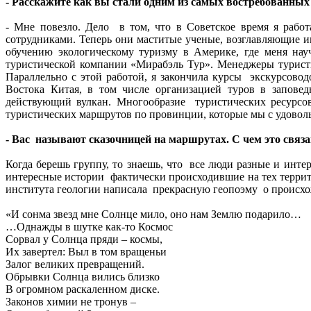
- Расскажите как вы стали одним из самых востребованных
- Мне повезло. Дело в том, что в Советское время я раб
сотрудниками. Теперь они маститые ученые, возглавляющие и
обучению экологическому туризму в Америке, где меня нау
туристической компании «Мирабэль Тур». Менеджеры турист
Параллельно с этой работой, я закончила курсы экскурсово
Востока Китая, в том числе организацией туров в запове
действующий вулкан. Многообразие туристических ресурсов
туристических маршрутов по провинции, которые мы с удовол
- Вас называют сказочницей на маршрутах. С чем это связ
Когда берешь группу, то знаешь, что все люди разные и инте
интересные истории фактически происходившие на тех террит
института геологии написала прекрасную геопоэму о происхо
«И сонма звезд мне Солнце мило, оно нам Землю подарило…
…Однажды в шутке как-то Космос
Сорвал у Солнца пряди – космы,
Их завертел: Выл в том вращеньи
Залог великих превращений.
Обрывки Солнца вились близко
В огромном раскаленном диске.
Законов химии не тронув –