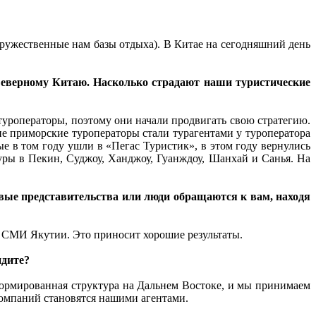
дружественные нам базы отдыха). В Китае на сегодняшний день
 Северному Китаю. Насколько страдают наши туристические
уроператоры, поэтому они начали продвигать свою стратегию.
е приморские туроператоры стали турагентами у туроператора
е в том году ушли в «Пегас Туристик», в этом году вернулись
ры в Пекин, Суджоу, Ханджоу, Гуанждоу, Шанхай и Санья. На
вые представительства или люди обращаются к вам, находя
 СМИ Якутии. Это приносит хорошие результаты.
идите?
сформированная структура на Дальнем Востоке, и мы принимаем
 компаний становятся нашими агентами.