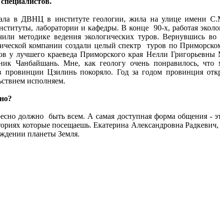
 специалистов.
отала в ДВНЦ в институте геологии, жила на улице имени
нституты, лаборатории и кафедры. В конце 90-х, работая эколо
чили методике ведения экологических туров. Вернувшись во
ической компании создали целый спектр туров по Приморскому
дов у лучшего краеведа Приморского края Нелли Григорьевны
дник Чанбайшань. Мне, как геологу очень понравилось, что
 провинции Цзилинь покоряло. Год за годом провинция откр
ьствием исполняем.
ано?
ресно должно быть всем. А самая доступная форма общения - э
ориях которые посещаешь. Екатерина Александровна Радкевич, г
ждении планеты Земля.