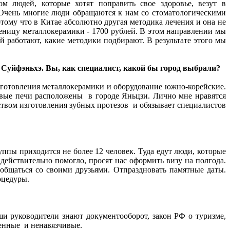
ом людей, которые хотят поправить свое здоровье, везут в
. Очень многие люди обращаются к нам со стоматологическими
тому что в Китае абсолютно другая методика лечения и она не
деницу металлокерамики - 1700 рублей. В этом направлении мы
ей работают, какие методики подбирают. В результате этого мы
 Суйфэньхэ. Вы, как специалист, какой бы город выбрали?
зготовления металлокерамики и оборудование южно-корейские.
говые печи расположены в городе Яньцзи. Лично мне нравятся
еством изготовления зубных протезов и обязывает специалистов
уппы приходится не более 12 человек. Туда едут люди, которые
 действительно помогло, просят нас оформить визу на полгода.
общаться со своими друзьями. Отпраздновать памятные даты.
оцедуры.
ши руководители знают документооборот, закон РФ о туризме,
енные и ненавязчивые.