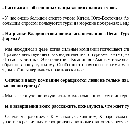
- Расскажите об основных направлениях ваших туров.
- У нас очень большой спектр туров: Китай, Юго-Восточная А
большим спросом пользуются туры на морские побережья: Бейд
- На рынке Владивостока появилась компания «Пегас Тури
фирмы?
- Мы находимся в фазе, когда сильные компании поглощают с
В рамках действующего законадательства о туризме, четко р
«Пегас Туристик». Это политика. Компания «Амита» тоже явля
обратно в нашу турфирму. Особенно это связано с такими м
туры в Санья вернулись практически все.
- Сейчас в вашу компанию обращаются люди не только из В
вас по интернету?
- Мы развернули широкую рекламную компанию в сети интерне
- И в завершении всего расскажите, пожалуйста, что ждет 
- Сейчас мы работаем с Камчаткой, Сахалином, Хабаровском п
участие в различных мероприятиях, которые становятся ресур