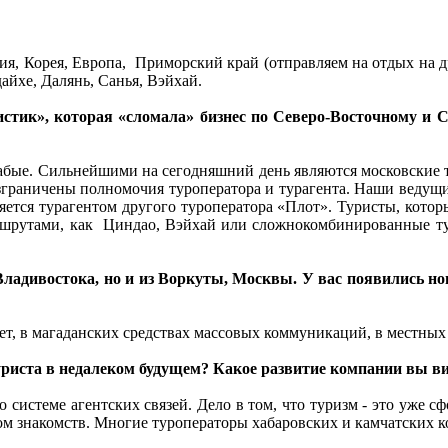
зия, Корея, Европа, Приморский край (отправляем на отдых на 
айхе, Далянь, Санья, Вэйхай.
стик», которая «сломала» бизнес по Северо-Восточному и
лабые. Сильнейшими на сегодняшний день являются московские т
азграничены полномочия туроператора и турагента. Наши ведущи
ется турагентом другого туроператора «Плот». Туристы, которы
аршрутами, как Циндао, Вэйхай или сложнокомбинированные ту
ладивостока, но и из Воркуты, Москвы. У вас появились но
т, в магаданских средствах массовых коммуникаций, в местных
туриста в недалеком будущем? Какое развитие компании вы в
о системе агентских связей. Дело в том, что туризм - это уже 
сом знакомств. Многие туроператоры хабаровских и камчатских