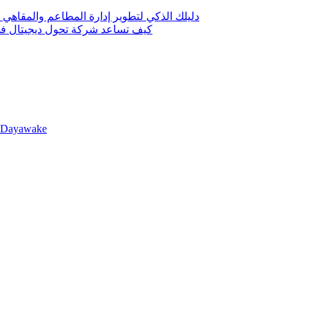
دليلك الذكي لتطوير إدارة المطاعم والمقاهي 
كيف تساعد شركة تحول ديجيتال في 
llDayawake