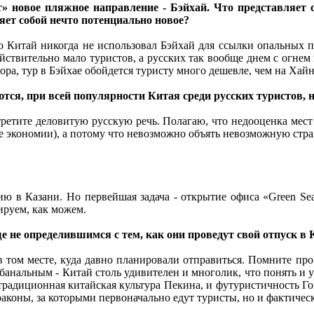
» новое пляжное направление - Бэйхай. Что представляет 
яет собой нечто потенциально новое?
что Китай никогда не использовал Бэйхай для ссылки опальных п
йствительно мало туристов, а русских так вообще днем с огнем 
тора, тур в Бэйхае обойдется туристу много дешевле, чем на Хайн
ются, при всей популярности Китая среди русских туристов,
третите деловитую русскую речь. Полагаю, что недооценка мест в
ане экономии), а потому что невозможно объять невозможную стр
ию в Казани. Но первейшая задача - открытие офиса «Green Se
руем, как можем.
 не определившимся с тем, как они проведут свой отпуск в 
 в том месте, куда давно планировали отправиться. Помните пр
банальным - Китай столь удивителен и многолик, что понять и у
 традиционная китайская культура Пекина, и футуристичность Го
раконы, за которыми первоначально едут туристы, но и фактическ