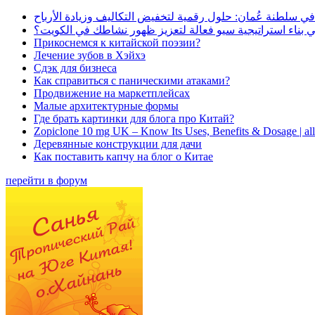
في سلطنة عُمان: حلول رقمية لتخفيض التكاليف وزيادة الأرباح
بناء استراتيجية سيو فعالة لتعزيز ظهور نشاطك في الكويت؟
Прикоснемся к китайской поэзии?
Лечение зубов в Хэйхэ
Сдэк для бизнеса
Как справиться с паническими атаками?
Продвижение на маркетплейсах
Малые архитектурные формы
Где брать картинки для блога про Китай?
Zopiclone 10 mg UK – Know Its Uses, Benefits & Dosage | a
Деревянные конструкции для дачи
Как поставить капчу на блог о Китае
перейти в форум