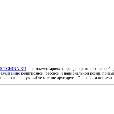
ISITCHINA.RU
— в комментариях запрещено размещение сообщ
разжиганию религиозной, расовой и национальной розни, призы
мно вежливы и уважайте мнение друг друга. Спасибо за пониман