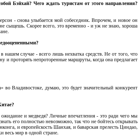
собой Бэйхай? Чего ждать туристам от этого направления?
ерсон - снова улыбается мой собеседник. Впрочем, и новое он
не сыщешь. Скорее всего, это временно - и уж не знаю, хороша
ане.
 недооцененными?
 нашем случае - всего лишь нехватка средств. Не от того, что
ану и проторять непроторенные маршруты, когда она предлагает
a» во Владивостоке, думаю, это будет значительный конкурент
Китае?
о ожидание и медведя? Личные впечатления - это ради чего мы
знать его полностью невозможно, так что не бойтесь открывать
нконга, и европейскость Шанхая, и баварская прелесть Циндао,
и весь мир в одной стране.