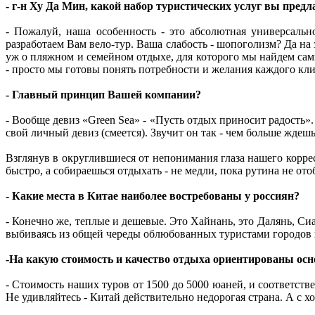
- г-н Ху Да Мин, какой набор туристических услуг вы предл
- Пожалуй, наша особенность - это абсолютная универсаль
разработаем Вам вело-тур. Ваша слабость - шопоголизм? Да на
уж о пляжном и семейном отдыхе, для которого мы найдем сам
- просто мы готовы понять потребности и желания каждого кли
- Главный принцип Вашей компании?
- Вообще девиз «Green Sea» - «Пусть отдых приносит радость». 
свой личный девиз (смеется). Звучит он так - чем больше ждешь
Взглянув в округлившиеся от непонимания глаза нашего корреспо
быстро, а собираешься отдыхать - не медли, пока рутина не от
- Какие места в Китае наиболее востребованы у россиян?
- Конечно же, теплые и дешевые. Это Хайнань, это Далянь, С
выбиваясь из общей череды облюбованных туристами городов н
-На какую стоимость и качество отдыха ориентированы о
- Стоимость наших туров от 1500 до 5000 юаней, и соответств
Не удивляйтесь - Китай действительно недорогая страна. А с 