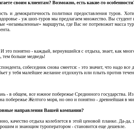
агаете своим клиентам? Возможно, есть какие-то особенности
ность и демократичность политики предоставления туров. Хот
 здоровье - уж шоп-туров мы предлагаем множество. Вы студент 
ые «незамыленные» маршруты, где Вас не потревожит масса турис
ента.
И это понятно - каждый, вернувшийся с отдыха, знает, как много 
, тем больше медведь!
ндента, собеседник снова смеется: - это значит, что надо все д
обьет у тебя малейшее желание отдохнуть или плыть против течен
иань - в общем, все южное побережье Срединного государства. И
а побережье Желтого моря, но оно и понятно - древнейшая в ми
сновные направления Вашей компании?
енно, качество отдыха колеблется в этой ценовой планке. Да-да
хорошим и знающим туроператором - становится еще дешевле.