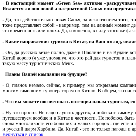
- В настоящий момент «Green Sea» активно «раскручивает
Является ли оно новой альтернативой Санья или представл
- Да, это действительно новая Санья, за исключением того, 
тоже представляет собой - например, там на данный момент де
эта временность или плоха. Да, и конечно, в силу этого же фак
- Какие направления туризма в Китае, на Ваш взгляд, явля
- Ой, да русских везде полно, даже в Шаолине и на Вудане вс
Китай дорого (я уже упомянул, что это рай для туристов в пл
такую массу туристических Мекк.
- Планы Вашей компании на будущее?
- О, планов немало, сейчас, к примеру, мы открываем компан
многим тамошним туроператорам по Китаю. В общем, экспанси
- Что вы можете посоветовать потенциальным туристам, еще
- Ну это просто. Не надо слушать других, а побывать самому
путешествуем вообще и в Китае в частности. Не побоюсь быть 
снова многоликость его больших и малых городов - где есть и
и русский шарм Харбина. Да, Китай - это не только пагоды и д
Вернуться в список