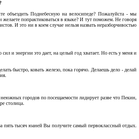
?
ите объездить Поднебесную на велосипеде? Пожалуйста - мы
и желаете попрактиковаться в языке? И тут поможем. Не говоря
тов. И это ни в коем случае нельзя назвать неразборчивостью
сил и энергии это дает, на целый год хватает. Но есть у меня и
елать быстро, ковать железо, пока горячо. Делаешь дело - делай
ия.
з неюжных городов по посещаемости лидирует разве что Пекин,
ре столица.
, за пять тысяч юаней Вы получите самый первоклассный отдых.