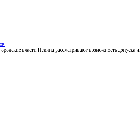
сов
 городские власти Пекина рассматривают возможность допуска ин