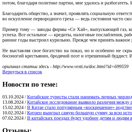
потом, благодаря политике партии, мне удалось и разбогатеть.
Благодарить общество, а значит, проявлять социальную ответс
во искупление первородного греха — ведь состояния часто скол
Пример тому — заводы фирмы «Се Хай», выпускающей газ, кот
успеха. Все остальное — кредиты, налоговые послабления, раб
ранние годы выстроил курильню. Прежде чем принять важное ре
Не выставляя свое богатство на показ, но и особенно не ск
босоногий крестьянин, бродячий поэт и отрешенный буддист. И 
оригинал статьи здесь - http://www.vesti.ru/doc.html?id=699559
Вернуться в список
Новости по теме:
03.10.2024 /
Китайские туристы стали нанимать личных чирлид
13.08.2024 /
Китайское исследование выявило различия межд
15.02.2024 /
В Китае стало популярным «воскрешение» родств
10.02.2024 /
Китаец выиграл самую большую сумму за всю ист
07.02.2024 /
В китайских поездах будет удобнее детям и людям
Отзывы: