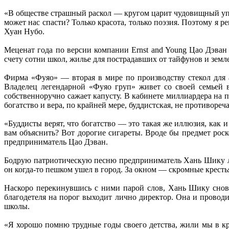
«В обществе страшный раскол — кругом царит чудовищный упа
может нас спасти? Только красота, только поэзия. Поэтому я
Хуан Нубо.
Меценат года по версии компании Ernst and Young Цао Дэван
счету сотни школ, жилье для пострадавших от тайфунов и земле
Фирма «Фуяо» — вторая в мире по производству стекол для 
Владелец легендарной «Фуяо груп» живет со своей семьей в
собственноручно сажает капусту. В кабинете миллиардера на 
богатство и вера, по крайней мере, буддистская, не противореч
«Буддисты верят, что богатство — это такая же иллюзия, как 
вам объяснить? Вот дорогие сигареты. Вроде бы предмет рос
предприниматель Цао Дэван.
Бодрую патриотическую песню предприниматель Хань Шику люб
он когда-то пешком ушел в город. За окном — скромные кресть
Наскоро перекинувшись с ними парой слов, Хань Шику снова 
благодетеля на порог выходит лично директор. Она и проводит 
школы.
«Я хорошо помню трудные годы своего детства, жили мы в кра