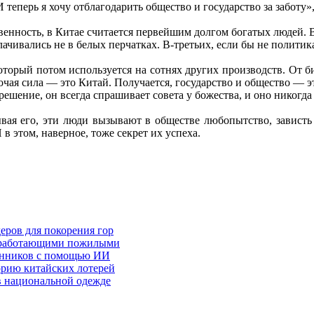
 И теперь я хочу отблагодарить общество и государство за забот
твенность, в Китае считается первейшим долгом богатых людей. В
ачивались не в белых перчатках. В-третьих, если бы не политик
орый потом используется на сотнях других производств. От б
очая сила — это Китай. Получается, государство и общество — э
шение, он всегда спрашивает совета у божества, и оно никогда
рывая его, эти люди вызывают в обществе любопытство, зависть
в этом, наверное, тоже секрет их успеха.
еров для покорения гор
у работающими пожилыми
енников с помощью ИИ
орию китайских лотерей
 в национальной одежде