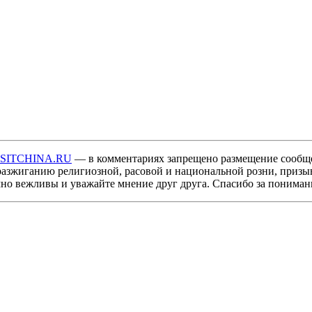
ISITCHINA.RU
— в комментариях запрещено размещение сообщ
разжиганию религиозной, расовой и национальной розни, призы
мно вежливы и уважайте мнение друг друга. Спасибо за пониман