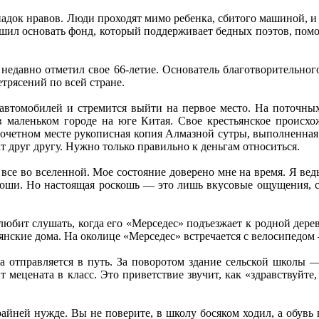
док нравов. Люди проходят мимо ребенка, сбитого машиной, и н
 решил основать фонд, который поддерживает бедных поэтов, пом
 недавно отметил свое 66-летие. Основатель благотворительн
трясений по всей стране.
автомобилей и стремится выйти на первое место. На поточны
 маленьком городе на юге Китая. Свое крестьянское происхож
почетном месте рукописная копия Алмазной сутры, выполненная
ат друг другу. Нужно только правильно к деньгам относиться.
и все во вселенной. Мое состояние доверено мне на время. Я вед
коши. Но настоящая роскошь — это лишь вкусовые ощущения, са
ит слушать, когда его «Мерседес» подъезжает к родной деревн
янские дома. На околице «Мерседес» встречается с велосипедом
отправляется в путь. За поворотом здание сельской школы — 
мецената в класс. Это приветствие звучит, как «здравствуйте, 
йней нужде. Вы не поверите, в школу босяком ходил, а обувь в 