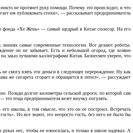
икто не протянет руку помощи. Почему это происходит, и что
огает им публиковать стихи», — рассказывает предприниматель
ого фонда «Хе Жень» — самый щедрый в Китае спонсор. На его
х линиях самые современные технологии. Все делают роботы.
дение он не забывает. Есть и небольшой огород, где хозяин
 на заказ лучшими каллиграфами Китая. Бизнесмен уверен, что
ь не смогу взять эти деньги в следующее перерождение. Ну как
ма же сигарета сгорает и обращается в пепел», — рассуждает
е. Позади долгие километры сельской дороги, по которой сам
 — это теща предпринимателя везет внучку погулять.
его школы, в том смысле, что это он ее построил. Встречать
гость». Но все знают, это непросто гость, без него не было бы
руках нес, чтобы не износилась, и только в школе надевал. А