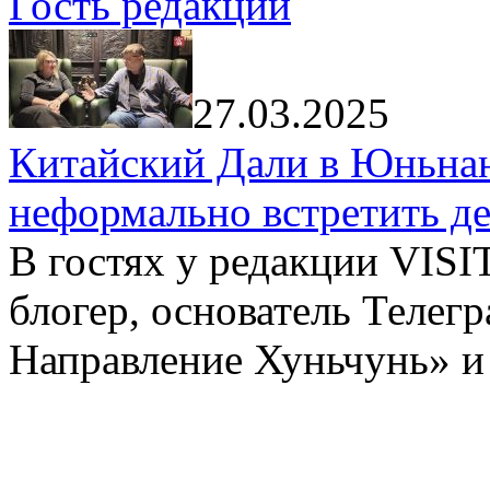
Гость редакции
27.03.2025
Китайский Дали в Юньнань
неформально встретить д
В гостях у редакции VIS
блогер, основатель Телег
Направление Хуньчунь» и