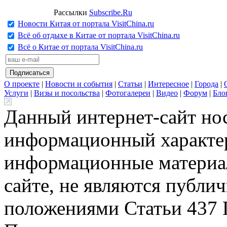
Рассылки
Subscribe.Ru
Новости Китая от портала VisitChina.ru
Всё об отдыхе в Китае от портала VisitChina.ru
Всё о Китае от портала VisitChina.ru
О проекте
|
Новости и события
|
Статьи
|
Интересное
|
Города
|
Услуги
|
Визы и посольства
|
Фотогалереи
|
Видео
|
Форум
|
Бло
Данный интернет-сайт но
информационный характер
информационные материа
сайте, не являются публи
положениями Статьи 437 