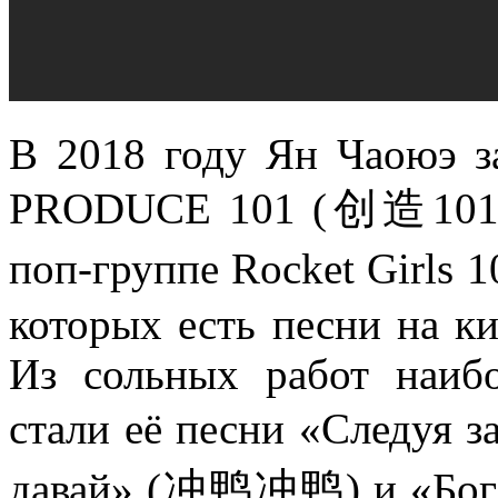
В 2018 году Ян Чаоюэ за
PRODUCE 101 (创造101) 
поп-группе Rocket Girls
которых есть песни на ки
Из сольных работ наиб
стали её песни «Следу
давай» (冲鸭冲鸭) и «Бог