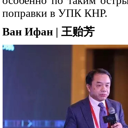
особенно по таким остры
поправки в УПК КНР.
Ван Ифан | 王贻芳