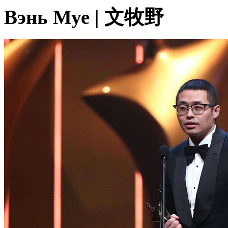
Вэнь Муе | 文牧野