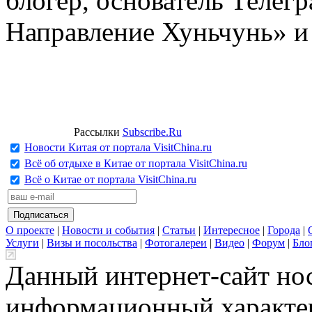
блогер, основатель Телег
Направление Хуньчунь» и
Рассылки
Subscribe.Ru
Новости Китая от портала VisitChina.ru
Всё об отдыхе в Китае от портала VisitChina.ru
Всё о Китае от портала VisitChina.ru
О проекте
|
Новости и события
|
Статьи
|
Интересное
|
Города
|
Услуги
|
Визы и посольства
|
Фотогалереи
|
Видео
|
Форум
|
Бло
Данный интернет-сайт но
информационный характер