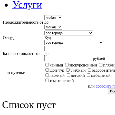
Услуги
Продолжительность от
до
Откуда
Куда
Базовая стоимость от
до
рублей
чайный
экскурсионный
пляжн
шоп-тур
учебный
оздоровител
Тип путевки
лыжный
детский
мебельный
тематический
или
сбросить 
Список пуст