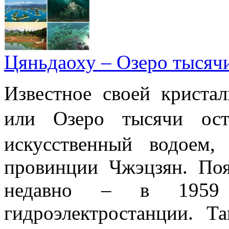
Цяньдаоху – Озеро тысяч
Известное своей криста
или Озеро тысячи 
искусственный водоем,
провинции Чжэцзян. Поя
недавно – в 1959 
гидроэлектростанции. Т