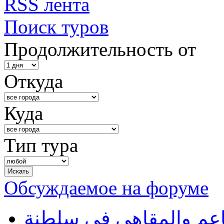
RSS лента
Поиск туров
Продолжительность от
Откуда
Куда
Тип тура
Обсуждаемое на форуме
طاعم والمقاهي في سلطنة