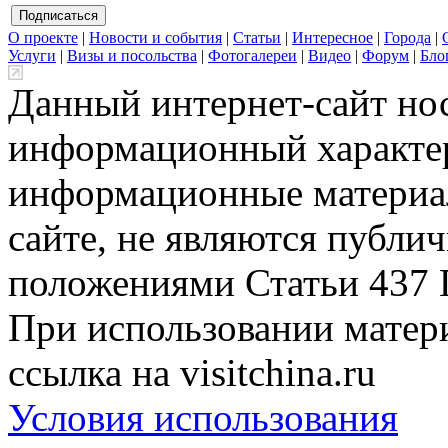
О проекте
|
Новости и события
|
Статьи
|
Интересное
|
Города
|
Услуги
|
Визы и посольства
|
Фотогалереи
|
Видео
|
Форум
|
Бло
Данный интернет-сайт но
информационный характер
информационные материа
сайте, не являются публи
положениями Статьи 437 
При использовании матери
ссылка на visitchina.ru
Условия использования