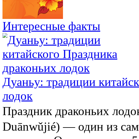
Интересные факты
Дуаньу: традиции китайс
лодок
Праздник драконьих ло
Duānwǔjié) — один из са