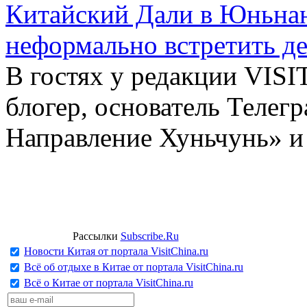
Китайский Дали в Юньнань
неформально встретить д
В гостях у редакции VIS
блогер, основатель Телег
Направление Хуньчунь» и
Рассылки
Subscribe.Ru
Новости Китая от портала VisitChina.ru
Всё об отдыхе в Китае от портала VisitChina.ru
Всё о Китае от портала VisitChina.ru