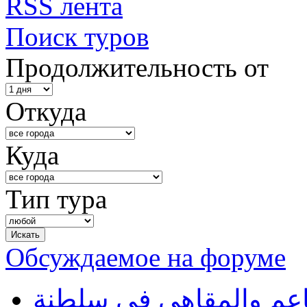
RSS лента
Поиск туров
Продолжительность от
Откуда
Куда
Тип тура
Обсуждаемое на форуме
طاعم والمقاهي في سلطنة