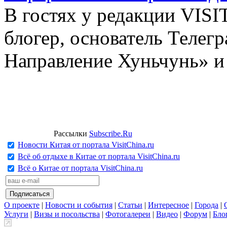
В гостях у редакции VIS
блогер, основатель Телег
Направление Хуньчунь» и
Рассылки
Subscribe.Ru
Новости Китая от портала VisitChina.ru
Всё об отдыхе в Китае от портала VisitChina.ru
Всё о Китае от портала VisitChina.ru
О проекте
|
Новости и события
|
Статьи
|
Интересное
|
Города
|
Услуги
|
Визы и посольства
|
Фотогалереи
|
Видео
|
Форум
|
Бло