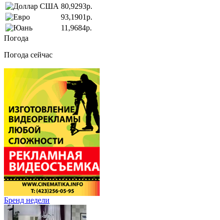
80,9293р.
93,1901р.
11,9684р.
Погода
Погода сейчас
Бренд недели