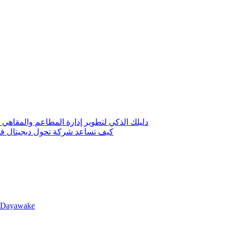
دليلك الذكي لتطوير إدارة المطاعم والمقاهي 
كيف تساعد شركة تحول ديجيتال في 
llDayawake