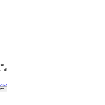
ый
ьный
поиск