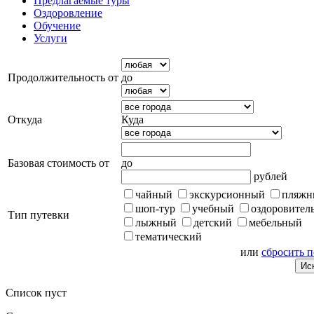
Предлагаемые туры
Оздоровление
Обучение
Услуги
Продолжительность от
до
Откуда
Куда
Базовая стоимость от
до
рублей
чайный
экскурсионный
пляжн
шоп-тур
учебный
оздоровител
Тип путевки
лыжный
детский
мебельный
тематический
или
сбросить 
Список пуст