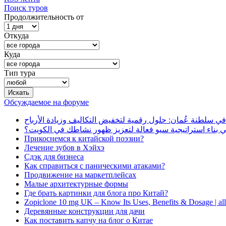
Поиск туров
Продолжительность от
Откуда
Куда
Тип тура
Обсуждаемое на форуме
في سلطنة عُمان: حلول رقمية لتخفيض التكاليف وزيادة الأرباح
بناء استراتيجية سيو فعالة لتعزيز ظهور نشاطك في الكويت؟
Прикоснемся к китайской поэзии?
Лечение зубов в Хэйхэ
Сдэк для бизнеса
Как справиться с паническими атаками?
Продвижение на маркетплейсах
Малые архитектурные формы
Где брать картинки для блога про Китай?
Zopiclone 10 mg UK – Know Its Uses, Benefits & Dosage | a
Деревянные конструкции для дачи
Как поставить капчу на блог о Китае