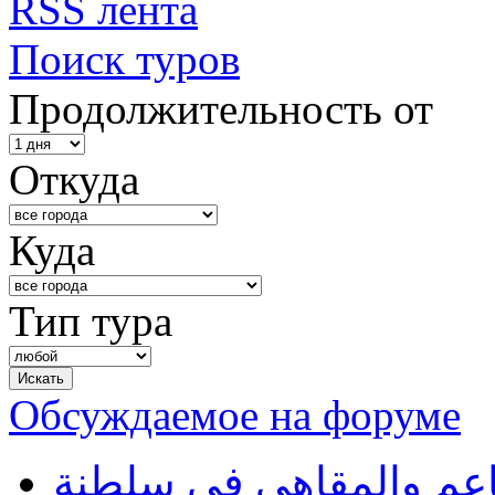
RSS лента
Поиск туров
Продолжительность от
Откуда
Куда
Тип тура
Обсуждаемое на форуме
طاعم والمقاهي في سلطنة