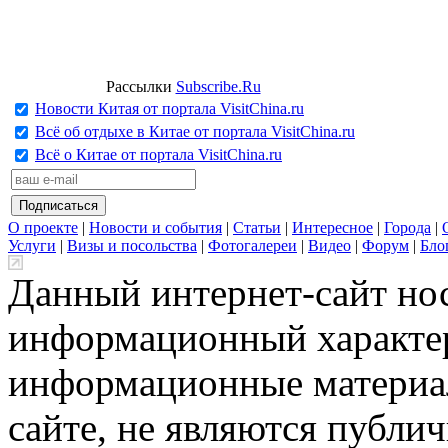
Рассылки
Subscribe.Ru
Новости Китая от портала VisitChina.ru
Всё об отдыхе в Китае от портала VisitChina.ru
Всё о Китае от портала VisitChina.ru
О проекте
|
Новости и события
|
Статьи
|
Интересное
|
Города
|
Услуги
|
Визы и посольства
|
Фотогалереи
|
Видео
|
Форум
|
Бло
Данный интернет-сайт но
информационный характер
информационные материа
сайте, не являются публи