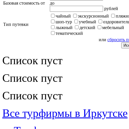
Базовая стоимость от
до
рублей
чайный
экскурсионный
пляжн
шоп-тур
учебный
оздоровител
Тип путевки
лыжный
детский
мебельный
тематический
или
сбросить 
Список пуст
Список пуст
Список пуст
Все турфирмы в Иркутске