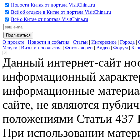
Новости Китая от портала VisitChina.ru
Всё об отдыхе в Китае от портала VisitChina.ru
Всё о Китае от портала VisitChina.ru
О проекте
|
Новости и события
|
Статьи
|
Интересное
|
Города
|
Услуги
|
Визы и посольства
|
Фотогалереи
|
Видео
|
Форум
|
Бло
Данный интернет-сайт но
информационный характер
информационные материа
сайте, не являются публи
положениями Статьи 437 
При использовании матери