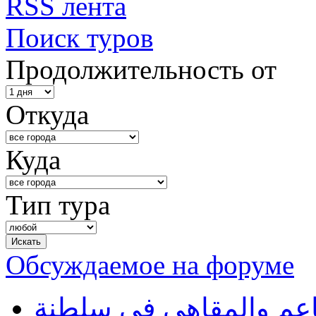
RSS лента
Поиск туров
Продолжительность от
Откуда
Куда
Тип тура
Обсуждаемое на форуме
طاعم والمقاهي في سلطنة