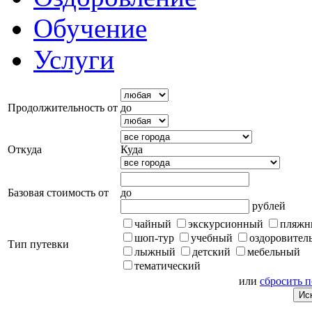
Обучение
Услуги
Продолжительность от
до
Откуда
Куда
Базовая стоимость от
до
рублей
чайный
экскурсионный
пляжн
шоп-тур
учебный
оздоровител
Тип путевки
лыжный
детский
мебельный
тематический
или
сбросить 