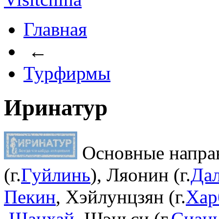
Главная
←
Турфирмы
Иринатур
Основные направ
(г.
Гуйлинь
), Ляонин (г.
Да
Пекин
, Хэйлунцзян (г.
Хар
Шанхай
, Шэньси (г.
Сиан