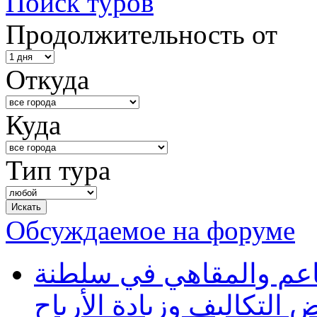
Поиск туров
Продолжительность от
Откуда
Куда
Тип тура
Обсуждаемое на форуме
طاعم والمقاهي في سلطنة
 التكاليف وزيادة الأرباح