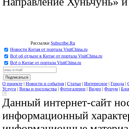
Направление Хуньчунь» и
Рассылки
Subscribe.Ru
Новости Китая от портала VisitChina.ru
Всё об отдыхе в Китае от портала VisitChina.ru
Всё о Китае от портала VisitChina.ru
О проекте
|
Новости и события
|
Статьи
|
Интересное
|
Города
|
Услуги
|
Визы и посольства
|
Фотогалереи
|
Видео
|
Форум
|
Бло
Данный интернет-сайт но
информационный характер
информационные материа