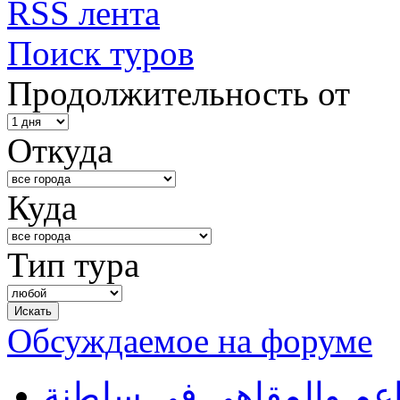
RSS лента
Поиск туров
Продолжительность от
Откуда
Куда
Тип тура
Обсуждаемое на форуме
طاعم والمقاهي في سلطنة