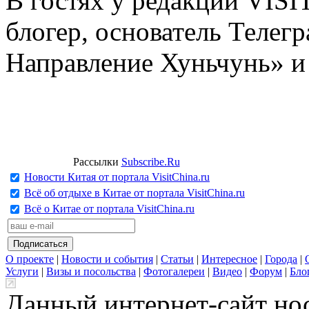
В гостях у редакции VIS
блогер, основатель Телег
Направление Хуньчунь» и
Рассылки
Subscribe.Ru
Новости Китая от портала VisitChina.ru
Всё об отдыхе в Китае от портала VisitChina.ru
Всё о Китае от портала VisitChina.ru
О проекте
|
Новости и события
|
Статьи
|
Интересное
|
Города
|
Услуги
|
Визы и посольства
|
Фотогалереи
|
Видео
|
Форум
|
Бло
Данный интернет-сайт но