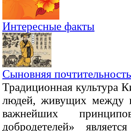
Интересные факты
Сыновняя почтительност
Традиционная культура Ки
людей, живущих между н
важнейших принци
добродетелей» являет