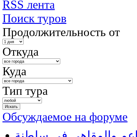
RSS лента
Поиск туров
Продолжительность от
Откуда
Куда
Тип тура
Обсуждаемое на форуме
طاعم والمقاهي في سلطنة