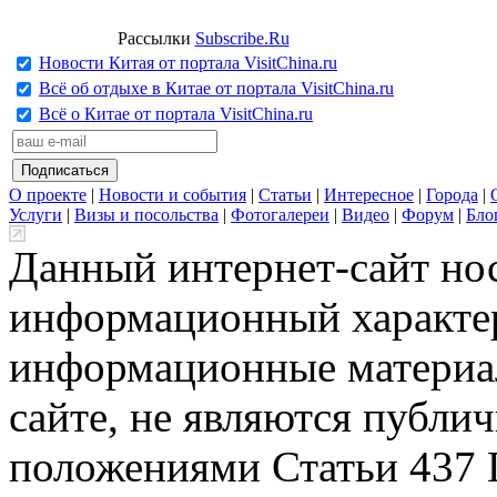
Рассылки
Subscribe.Ru
Новости Китая от портала VisitChina.ru
Всё об отдыхе в Китае от портала VisitChina.ru
Всё о Китае от портала VisitChina.ru
О проекте
|
Новости и события
|
Статьи
|
Интересное
|
Города
|
Услуги
|
Визы и посольства
|
Фотогалереи
|
Видео
|
Форум
|
Бло
Данный интернет-сайт но
информационный характер
информационные материа
сайте, не являются публи
положениями Статьи 437 