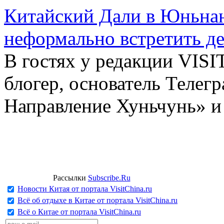
Китайский Дали в Юньнань
неформально встретить д
В гостях у редакции VIS
блогер, основатель Телег
Направление Хуньчунь» и
Рассылки
Subscribe.Ru
Новости Китая от портала VisitChina.ru
Всё об отдыхе в Китае от портала VisitChina.ru
Всё о Китае от портала VisitChina.ru