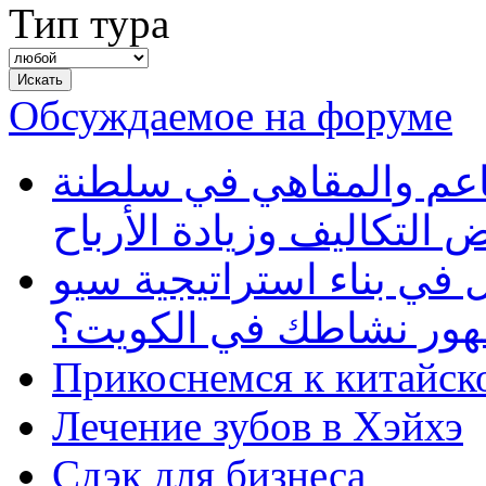
Тип тура
Обсуждаемое на форуме
طاعم والمقاهي في سلطنة
 التكاليف وزيادة الأرباح
في بناء استراتيجية سيو
ظهور نشاطك في الكويت؟
Прикоснемся к китайск
Лечение зубов в Хэйхэ
Сдэк для бизнеса