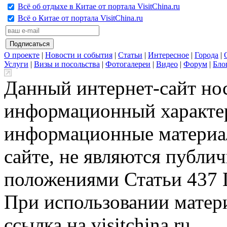
Всё об отдыхе в Китае от портала VisitChina.ru
Всё о Китае от портала VisitChina.ru
О проекте
|
Новости и события
|
Статьи
|
Интересное
|
Города
|
Услуги
|
Визы и посольства
|
Фотогалереи
|
Видео
|
Форум
|
Бло
Данный интернет-сайт но
информационный характер
информационные материа
сайте, не являются публи
положениями Статьи 437 
При использовании матери
ссылка на visitchina.ru