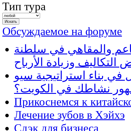
Тип тура
Обсуждаемое на форуме
طاعم والمقاهي في سلطنة
 التكاليف وزيادة الأرباح
في بناء استراتيجية سيو
ظهور نشاطك في الكويت؟
Прикоснемся к китайск
Лечение зубов в Хэйхэ
Сдэк для бизнеса