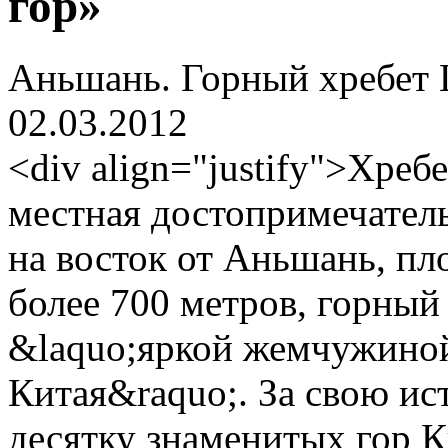
гор»
Аньшань. Горный хребет 
02.03.2012
<div align="justify">Хре
местная достопримечател
на восток от Аньшань, пл
более 700 метров, горны
&laquo;яркой жемчужиной
Китая&raquo;. За свою и
десятку знаменитых гор Ки