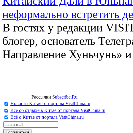
Китайский Дали в Юньнань
неформально встретить д
В гостях у редакции VIS
блогер, основатель Телег
Направление Хуньчунь» и
Рассылки
Subscribe.Ru
Новости Китая от портала VisitChina.ru
Всё об отдыхе в Китае от портала VisitChina.ru
Всё о Китае от портала VisitChina.ru