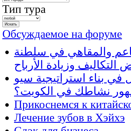
Тип тура
Обсуждаемое на форуме
طاعم والمقاهي في سلطنة
 التكاليف وزيادة الأرباح
في بناء استراتيجية سيو
ظهور نشاطك في الكويت؟
Прикоснемся к китайск
Лечение зубов в Хэйхэ
Сдэк для бизнеса