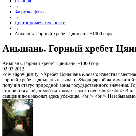
Главная
←
Загрузка фото
←
Достопримечательности
←
Аньшань. Горный хребет Цяншань. «1000 гор»
Аньшань. Горный хребет Цянш
Аньшань. Горный хребет Цяншань. «1000 гор»
02.03.2012
<div align="justify">Хребет Цяньшань &ndash; известная мест
горный хребет Цяньшань называют &laquo;яркой жемчужиной Се
получил статус природной зоны государственного значения. Г
становятся алой, зимой на холмах лежит снег. <br /> <br /> В
священников находят здесь убежище. <br /> <br /> Незабываемо