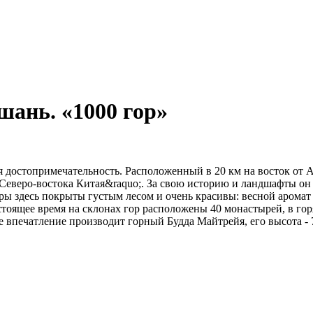
ань. «1000 гор»
ная достопримечательность. Расположенный в 20 км на восток от 
веро-востока Китая&raquo;. За свою историю и ландшафты он во
оры здесь покрыты густым лесом и очень красивы: весной арома
 настоящее время на склонах гор расположены 40 монастырей, в го
е впечатление производит горный Будда Майтрейя, его высота - 70