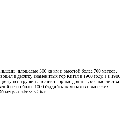
Аньшань, площадью 300 кв км и высотой более 700 метров,
шел в десятку знаменитых гор Китая в 1960 году, а в 1980
т цветущей груши наполняет горные долины, осенью листва
рячий сезон более 1000 буддийских монахов и даосских
 метров. <br /> </div>