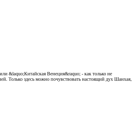
 или &laquo;Китайская Венеция&raquo; - как только не
ией. Только здесь можно почувствовать настоящий дух Шанхая,