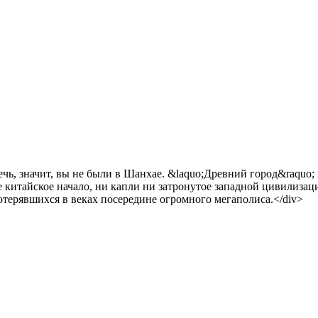
 речь, значит, вы не были в Шанхае. &laquo;Древний город&raquo;
 китайское начало, ни капли ни затронутое западной цивилизац
отерявшихся в веках посередине огромного мегаполиса.</div>