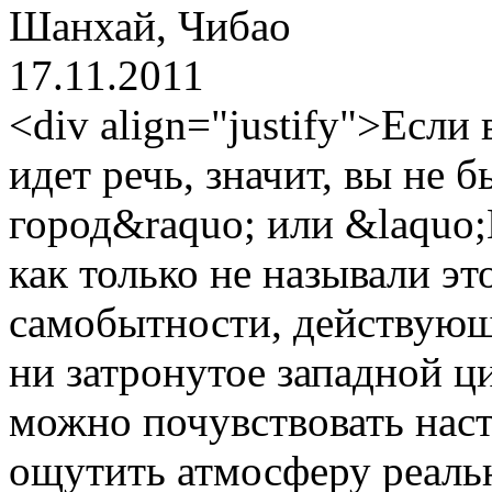
Шанхай, Чибао
17.11.2011
<div align="justify">Если
идет речь, значит, вы не
город&raquo; или &laquo;
как только не называли э
самобытности, действующе
ни затронутое западной ц
можно почувствовать нас
ощутить атмосферу реаль