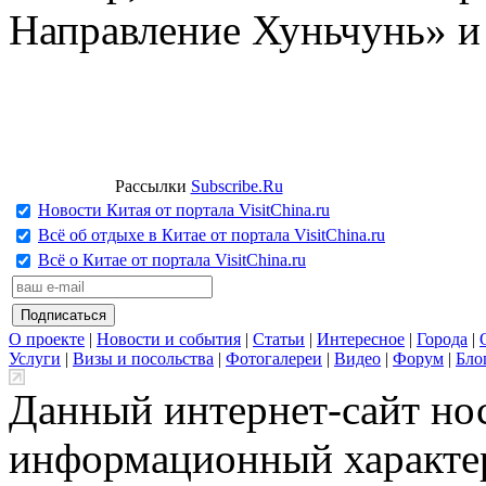
Направление Хуньчунь» и
Рассылки
Subscribe.Ru
Новости Китая от портала VisitChina.ru
Всё об отдыхе в Китае от портала VisitChina.ru
Всё о Китае от портала VisitChina.ru
О проекте
|
Новости и события
|
Статьи
|
Интересное
|
Города
|
Услуги
|
Визы и посольства
|
Фотогалереи
|
Видео
|
Форум
|
Бло
Данный интернет-сайт но
информационный характер