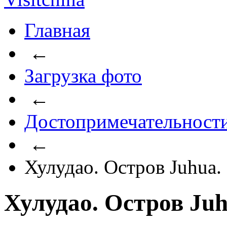
Главная
←
Загрузка фото
←
Достопримечательност
←
Хулудао. Остров Juhua.
Хулудао. Остров Juh