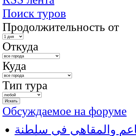
Поиск туров
Продолжительность от
Откуда
Куда
Тип тура
Обсуждаемое на форуме
طاعم والمقاهي في سلطنة