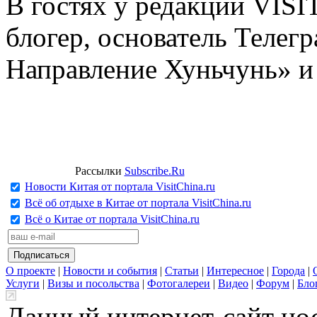
В гостях у редакции VIS
блогер, основатель Телег
Направление Хуньчунь» и
Рассылки
Subscribe.Ru
Новости Китая от портала VisitChina.ru
Всё об отдыхе в Китае от портала VisitChina.ru
Всё о Китае от портала VisitChina.ru
О проекте
|
Новости и события
|
Статьи
|
Интересное
|
Города
|
Услуги
|
Визы и посольства
|
Фотогалереи
|
Видео
|
Форум
|
Бло
Данный интернет-сайт но