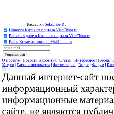
Рассылки
Subscribe.Ru
Новости Китая от портала VisitChina.ru
Всё об отдыхе в Китае от портала VisitChina.ru
Всё о Китае от портала VisitChina.ru
О проекте
|
Новости и события
|
Статьи
|
Интересное
|
Города
|
Услуги
|
Визы и посольства
|
Фотогалереи
|
Видео
|
Форум
|
Бло
Данный интернет-сайт но
информационный характер
информационные материа
сайте, не являются публи