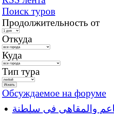
Поиск туров
Продолжительность от
Откуда
Куда
Тип тура
Обсуждаемое на форуме
طاعم والمقاهي في سلطنة