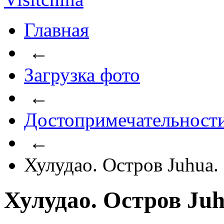
Главная
←
Загрузка фото
←
Достопримечательност
←
Хулудао. Остров Juhua.
Хулудао. Остров Juh