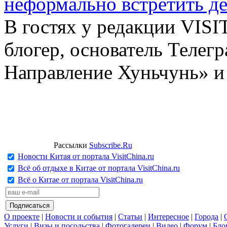
неформально встретить д
В гостях у редакции VIS
блогер, основатель Телег
Направление Хуньчунь» и
Рассылки
Subscribe.Ru
Новости Китая от портала VisitChina.ru
Всё об отдыхе в Китае от портала VisitChina.ru
Всё о Китае от портала VisitChina.ru
О проекте
|
Новости и события
|
Статьи
|
Интересное
|
Города
|
Услуги
|
Визы и посольства
|
Фотогалереи
|
Видео
|
Форум
|
Бло