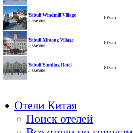
Yabuli Windmill Village
Ябули
3 звезды
Yabuli Xintong Village
Ябули
3 звезды
Yabuli Yunding Hotel
Ябули
3 звезды
Отели Китая
Поиск отелей
Все отели по городам