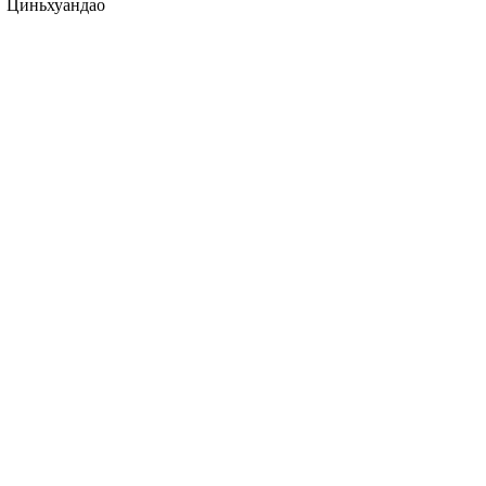
Циньхуандао