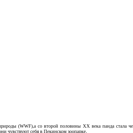
природы (WWF),а со второй половины ХХ века панда стала ч
они чувствуют себя в Пекинском зоопарке.