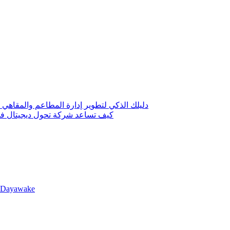
دليلك الذكي لتطوير إدارة المطاعم والمقاهي 
كيف تساعد شركة تحول ديجيتال في 
llDayawake