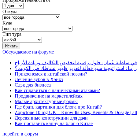
Продолжительность от
Откуда
Куда
Тип тура
Обсуждаемое на форуме
في سلطنة عُمان: حلول رقمية لتخفيض التكاليف وزيادة الأرباح
بناء استراتيجية سيو فعالة لتعزيز ظهور نشاطك في الكويت؟
Прикоснемся к китайской поэзии?
Лечение зубов в Хэйхэ
Сдэк для бизнеса
Как справиться с паническими атаками?
Продвижение на маркетплейсах
Малые архитектурные формы
Где брать картинки для блога про Китай?
Zopiclone 10 mg UK – Know Its Uses, Benefits & Dosage | a
Деревянные конструкции для дачи
Как поставить капчу на блог о Китае
перейти в форум