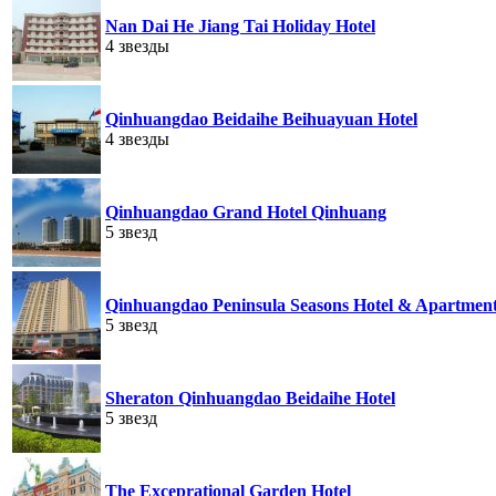
Nan Dai He Jiang Tai Holiday Hotel
4 звезды
Qinhuangdao Beidaihe Beihuayuan Hotel
4 звезды
Qinhuangdao Grand Hotel Qinhuang
5 звезд
Qinhuangdao Peninsula Seasons Hotel & Apartmen
5 звезд
Sheraton Qinhuangdao Beidaihe Hotel
5 звезд
The Exceprational Garden Hotel