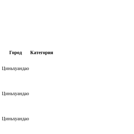
Город
Категория
Циньхуандао
Циньхуандао
Циньхуандао