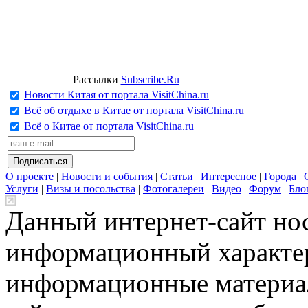
Рассылки
Subscribe.Ru
Новости Китая от портала VisitChina.ru
Всё об отдыхе в Китае от портала VisitChina.ru
Всё о Китае от портала VisitChina.ru
О проекте
|
Новости и события
|
Статьи
|
Интересное
|
Города
|
Услуги
|
Визы и посольства
|
Фотогалереи
|
Видео
|
Форум
|
Бло
Данный интернет-сайт но
информационный характер
информационные материа