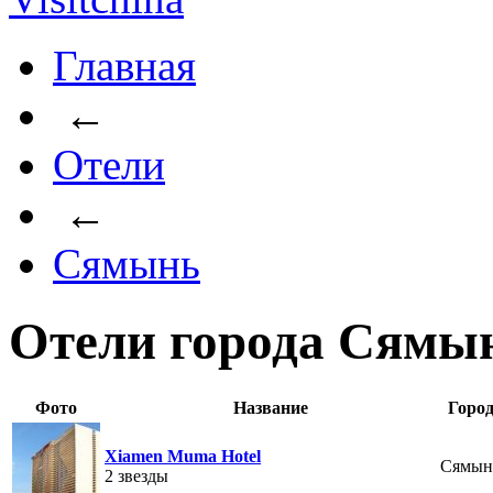
Главная
←
Отели
←
Сямынь
Отели города Сямы
Фото
Название
Горо
Xiamen Muma Hotel
Сямын
2 звезды