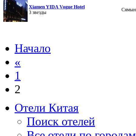
Xiamen YIDA Vogue Hotel
Сямын
3 звезды
Начало
«
1
2
Отели Китая
Поиск отелей
Все отели по городам