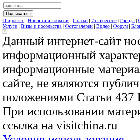
О проекте
|
Новости и события
|
Статьи
|
Интересное
|
Города
|
Услуги
|
Визы и посольства
|
Фотогалереи
|
Видео
|
Форум
|
Бло
Данный интернет-сайт но
информационный характер
информационные материа
сайте, не являются публи
положениями Статьи 437 
При использовании матери
ссылка на visitchina.ru
Условия использования