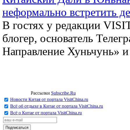
неформально встретить д
В гостях у редакции VIS
блогер, основатель Телег
Направление Хуньчунь» и
Рассылки
Subscribe.Ru
Новости Китая от портала VisitChina.ru
Всё об отдыхе в Китае от портала VisitChina.ru
Всё о Китае от портала VisitChina.ru