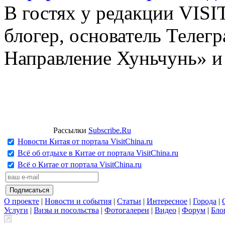
В гостях у редакции VIS
блогер, основатель Телег
Направление Хуньчунь» и
Рассылки
Subscribe.Ru
Новости Китая от портала VisitChina.ru
Всё об отдыхе в Китае от портала VisitChina.ru
Всё о Китае от портала VisitChina.ru
О проекте
|
Новости и события
|
Статьи
|
Интересное
|
Города
|
Услуги
|
Визы и посольства
|
Фотогалереи
|
Видео
|
Форум
|
Бло