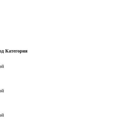
од
Категория
эй
эй
эй