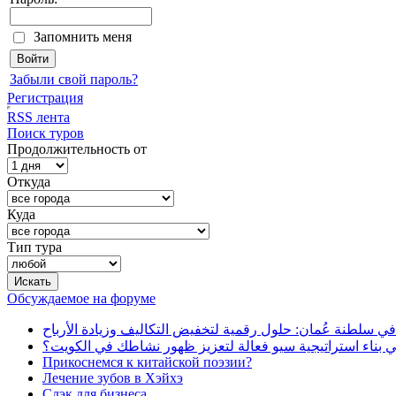
Запомнить меня
Забыли свой пароль?
Регистрация
RSS лента
Поиск туров
Продолжительность от
Откуда
Куда
Тип тура
Обсуждаемое на форуме
في سلطنة عُمان: حلول رقمية لتخفيض التكاليف وزيادة الأرباح
بناء استراتيجية سيو فعالة لتعزيز ظهور نشاطك في الكويت؟
Прикоснемся к китайской поэзии?
Лечение зубов в Хэйхэ
Сдэк для бизнеса