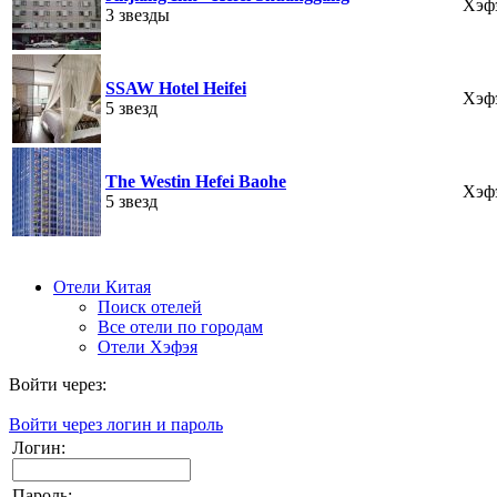
Хэф
3 звезды
SSAW Hotel Heifei
Хэф
5 звезд
The Westin Hefei Baohe
Хэф
5 звезд
Отели Китая
Поиск отелей
Все отели по городам
Отели Хэфэя
Войти через:
Войти через логин и пароль
Логин:
Пароль: