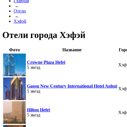
Главная
←
Отели
←
Хэфэй
Отели города Хэфэй
Фото
Название
Гор
Crowne Plaza Hefei
Хэф
5 звезд
Gaosu New Century International Hotel Anhui
Хэф
5 звезд
Hilton Hefei
Хэф
5 звезд