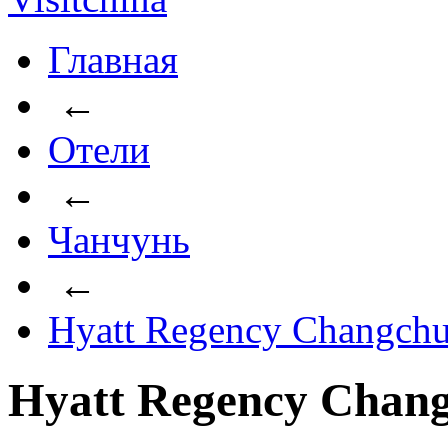
Главная
←
Отели
←
Чанчунь
←
Hyatt Regency Changch
Hyatt Regency Chan