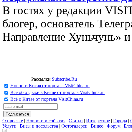
В гостях у редакции VIS
блогер, основатель Телег
Направление Хуньчунь» и
Рассылки
Subscribe.Ru
Новости Китая от портала VisitChina.ru
Всё об отдыхе в Китае от портала VisitChina.ru
Всё о Китае от портала VisitChina.ru
О проекте
|
Новости и события
|
Статьи
|
Интересное
|
Города
|
Услуги
|
Визы и посольства
|
Фотогалереи
|
Видео
|
Форум
|
Бло