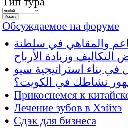
Тип тура
Обсуждаемое на форуме
طاعم والمقاهي في سلطنة
 التكاليف وزيادة الأرباح
في بناء استراتيجية سيو
ظهور نشاطك في الكويت؟
Прикоснемся к китайск
Лечение зубов в Хэйхэ
Сдэк для бизнеса