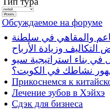
Тип тура
Обсуждаемое на форуме
طاعم والمقاهي في سلطنة
 التكاليف وزيادة الأرباح
في بناء استراتيجية سيو
ظهور نشاطك في الكويت؟
Прикоснемся к китайск
Лечение зубов в Хэйхэ
Сдэк для бизнеса