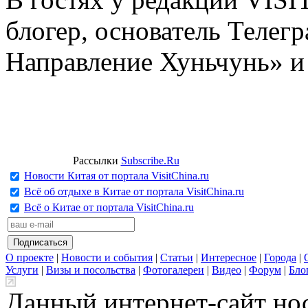
блогер, основатель Телег
Направление Хуньчунь» и
Рассылки
Subscribe.Ru
Новости Китая от портала VisitChina.ru
Всё об отдыхе в Китае от портала VisitChina.ru
Всё о Китае от портала VisitChina.ru
О проекте
|
Новости и события
|
Статьи
|
Интересное
|
Города
|
Услуги
|
Визы и посольства
|
Фотогалереи
|
Видео
|
Форум
|
Бло
Данный интернет-сайт но