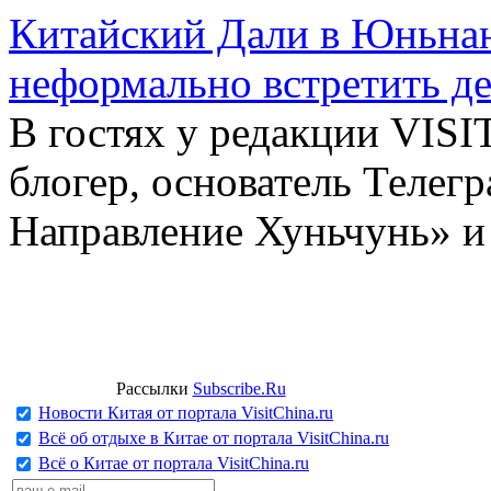
Китайский Дали в Юньнань
неформально встретить д
В гостях у редакции VIS
блогер, основатель Телег
Направление Хуньчунь» и
Рассылки
Subscribe.Ru
Новости Китая от портала VisitChina.ru
Всё об отдыхе в Китае от портала VisitChina.ru
Всё о Китае от портала VisitChina.ru