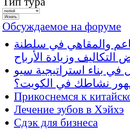
Тип тура
Обсуждаемое на форуме
طاعم والمقاهي في سلطنة
 التكاليف وزيادة الأرباح
في بناء استراتيجية سيو
ظهور نشاطك في الكويت؟
Прикоснемся к китайск
Лечение зубов в Хэйхэ
Сдэк для бизнеса